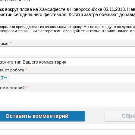
ительность: 0:55
ж вокруг плова на Хамсафесте в Новороссийске 03.11.2018. На
иятий сегодняшнего фестиваля. Кстати завтра обещают добавку
еоролики принадлежат их владельцам по праву! Мы не претендуем на чужое а
 вопросам связанным с авторством - обращайтесь в комментариях к видео, ил
 имя
*
та от робота
*
комментарий
*
Сбр