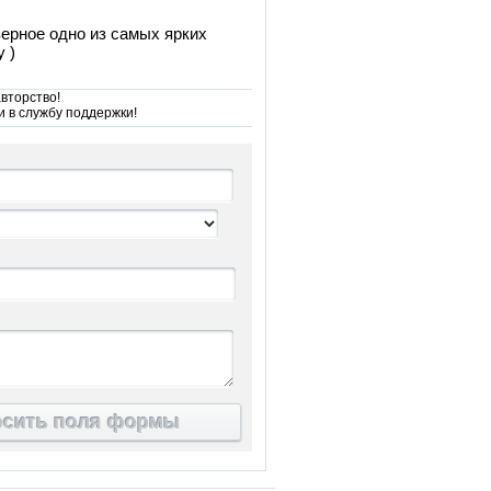
верное одно из самых ярких
 )
вторство!
и в службу поддержки!
осить поля формы