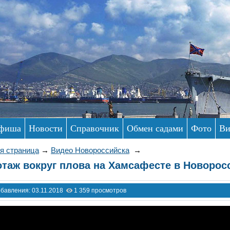
фиша
Новости
Справочник
Обмен садами
Фото
Ви
я страница
→
Видео Новороссийска
→
таж вокруг плова на Хамсафесте в Новоросс
обавления: 03.11.2018
1 359 просмотров