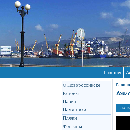
Главная
А
О Новороссийске
Главна
Ажио
Районы
Парки
Дата д
Памятники
Пляжи
Фонтаны