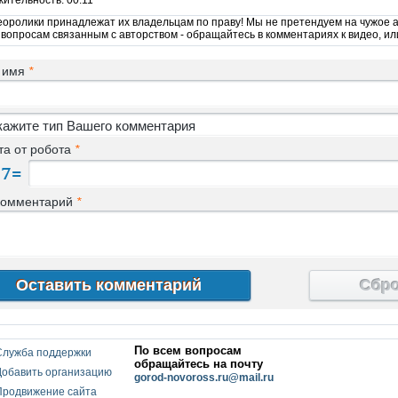
ительность: 00:11
еоролики принадлежат их владельцам по праву! Мы не претендуем на чужое а
 вопросам связанным с авторством - обращайтесь в комментариях к видео, ил
 имя
*
та от робота
*
комментарий
*
Сбр
По всем вопросам
Служба поддержки
обращайтесь на почту
Добавить организацию
gorod-novoross.ru@mail.ru
Продвижение сайта