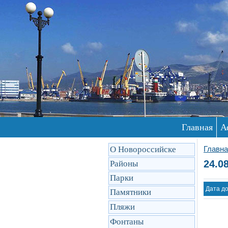
Главная
А
О Новороссийске
Главна
24.0
Районы
Парки
Дата д
Памятники
Пляжи
Фонтаны