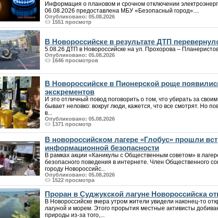
Информация о плановом и срочном отключении электроэнерг
06.08.2026 предоставлена МБУ «Безопасный город»....
Опубликовано: 05.08.2026
1551 просмотр
В Новороссийске в результате ДТП перевернул
5.08.26 ДТП в Новороссийске на ул. Прохорова – Планеристов. 
Опубликовано: 05.08.2026
1646 просмотров
В Новороссийске в Пионерской роще появилис
экскрементов
И это отличный повод поговорить о том, что убирать за своим
бывает неловко: вокруг люди, кажется, что все смотрят. Но по
в...
Опубликовано: 05.08.2026
1371 просмотр
В новороссийском лагере «Глобус» прошли вст
информационной безопасности
В рамках акции «Каникулы с Общественным советом» в лаге
безопасного поведения в интернете. Член Общественного со
городу Новороссийс...
Опубликовано: 05.08.2026
1522 просмотра
Проран в Суджукской лагуне Новороссийска от
В Новороссийске вчера утром жители увидели наконец-то от
лагуной и морем. Этого прорытия местные активисты добива
природы из-за того,...