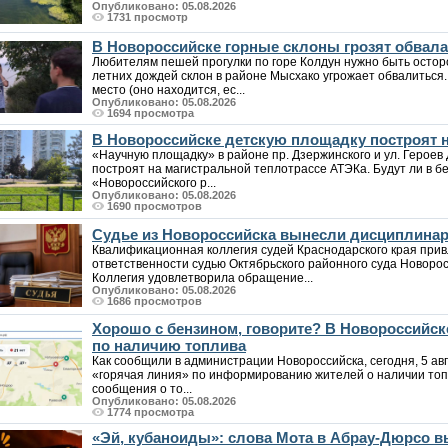
Опубликовано: 05.08.2026
1731 просмотр
В Новороссийске горные склоны грозят обвалам
Любителям пешей прогулки по горе Колдун нужно быть осто
летних дождей склон в районе Мысхако угрожает обвалиться
место (оно находится, ес...
Опубликовано: 05.08.2026
1694 просмотра
В Новороссийске детскую площадку построят н
«Научную площадку» в районе пр. Дзержинского и ул. Героев 
построят на магистральной теплотрассе АТЭКа. Будут ли в б
«Новороссийского р...
Опубликовано: 05.08.2026
1690 просмотров
Судье из Новороссийска вынесли дисциплина
Квалификационная коллегия судей Краснодарского края при
ответственности судью Октябрьского районного суда Новоро
Коллегия удовлетворила обращение...
Опубликовано: 05.08.2026
1686 просмотров
Хорошо с бензином, говорите? В Новороссийс
по наличию топлива
Как сообщили в администрации Новороссийска, сегодня, 5 авг
«горячая линия» по информированию жителей о наличии топл
сообщения о то...
Опубликовано: 05.08.2026
1774 просмотра
«Эй, кубаноиды»: слова Мота в Абрау-Дюрсо 