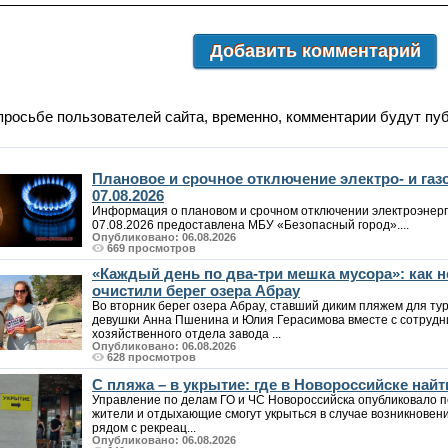
Добавить комментарий
просьбе пользователей сайта, временно, комментарии будут пу
Плановое и срочное отключение электро- и га
07.08.2026
Информация о плановом и срочном отключении электроэнерг
07.08.2026 предоставлена МБУ «Безопасный город»....
Опубликовано: 06.08.2026
669 просмотров
«Каждый день по два-три мешка мусора»: как
очистили берег озера Абрау
Во вторник берег озера Абрау, ставший диким пляжем для т
девушки Анна Пшенина и Юлия Герасимова вместе с сотрудн
хозяйственного отдела завода ...
Опубликовано: 06.08.2026
628 просмотров
С пляжа – в укрытие: где в Новороссийске на
Управление по делам ГО и ЧС Новороссийска опубликовало п
жители и отдыхающие смогут укрыться в случае возникновен
рядом с рекреац...
Опубликовано: 06.08.2026