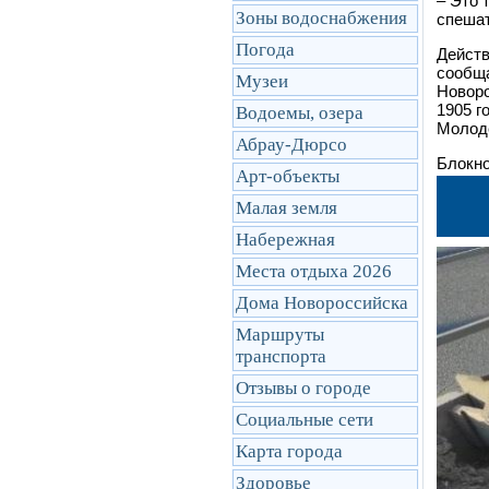
–
Это т
Зоны водоснабжения
спешат
Погода
Действ
сообща
Музеи
Новоро
1905 г
Водоемы, озера
Молоде
Абрау-Дюрсо
Блокно
Арт-объекты
Малая земля
Набережная
Места отдыха 2026
Дома Новороссийска
Маршруты
транcпорта
Отзывы о городе
Социальные сети
Карта города
Здоровье