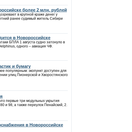
российске более 2 млн. рублей
озревают в крупной краже денег у
летний ранее судимый житель Сибири
дится в Новороссийске
таки БПЛА 1 августа судно затонуло в
Delphinus, одного – авиация ЧФ.
стик и бумагу
лее популярным: экопункт доступен для
ении улиц Пионерской и Хворостянского
ия
 что первые три модульных укрытия
0 и 98, а также переулок Пенайский, 2.
зоснабжения в Новороссийске