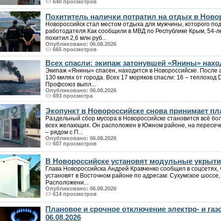
640 просмотров
Похититель налички потратил на отдых в Ново
Новороссийск стал местом отдыха для мужчины, которого под
работодателя.Как сообщили в МВД по Республике Крым, 54-
похитил 2,6 млн руб...
Опубликовано: 06.08.2026
665 просмотров
Всех спасли: экипаж затонувшей «Янины» нахо
Экипаж «Янины» спасен, находится в Новороссийске. После а
130 милях от города. Всех 17 моряков спасли: 16 – теплоход 
Профсоюз выпл...
Опубликовано: 06.08.2026
693 просмотра
Экопункт в Новороссийске снова принимает пла
Раздельный сбор мусора в Новороссийске становится всё бо
всех желающих. Он расположен в Южном районе, на пересеч
– рядом с П...
Опубликовано: 06.08.2026
607 просмотров
В Новороссийске установят модульные укрыт
Глава Новороссийска Андрей Кравченко сообщил в соцсетях,
установят в Восточном районе по адресам: Сухумское шоссе, 8
Расположени...
Опубликовано: 06.08.2026
614 просмотров
Плановое и срочное отключение электро- и га
06.08.2026