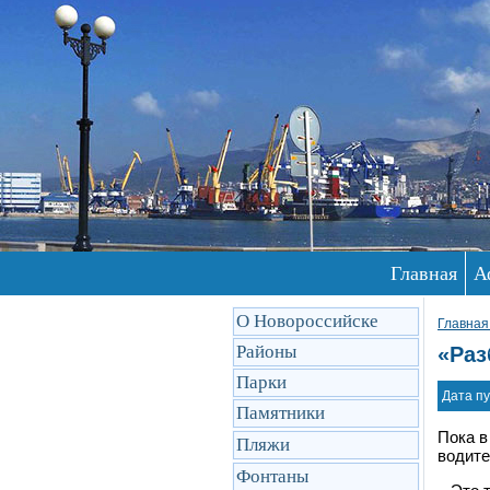
Главная
А
О Новороссийске
Главная
Районы
«Раз
Парки
Дата пу
Памятники
Пока в
Пляжи
водите
Фонтаны