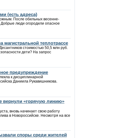
и (есть адреса)
рожным. После обильных весенне-
. Добрые люди огородили опасное
а магистральной теплотрассе
Десантников стоимостью 50,5 млн руб.
езопасности дети? На запрос
рное предупреждение
влекла к дисциплинарной
ссийска Даниила Рукавишникова.
ке вернули «горячую линию»
уста, вновь начинает свою работу
ива в Новороссийске. Несмотря на все
вызвали споры среди жителей