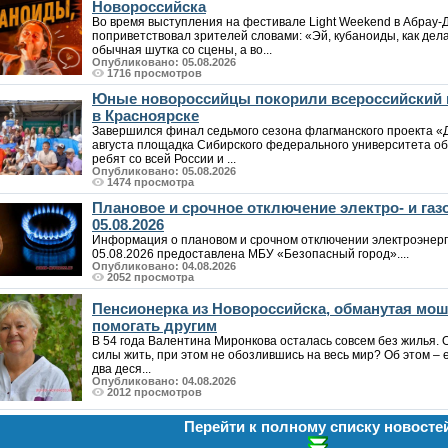
Новороссийска
Во время выступления на фестивале Light Weekend в Абрау-Д
поприветствовал зрителей словами: «Эй, кубаноиды, как дела
обычная шутка со сцены, а во...
Опубликовано: 05.08.2026
1716 просмотров
Юные новороссийцы покорили всероссийский 
в Красноярске
Завершился финал седьмого сезона флагманского проекта «
августа площадка Сибирского федерального университета о
ребят со всей России и ...
Опубликовано: 05.08.2026
1474 просмотра
Плановое и срочное отключение электро- и га
05.08.2026
Информация о плановом и срочном отключении электроэнерг
05.08.2026 предоставлена МБУ «Безопасный город»....
Опубликовано: 04.08.2026
2052 просмотра
Пенсионерка из Новороссийска, обманутая мо
помогать другим
В 54 года Валентина Миронкова осталась совсем без жилья. 
силы жить, при этом не обозлившись на весь мир? Об этом – е
два деся...
Опубликовано: 04.08.2026
2012 просмотров
Перейти к полному списку новосте