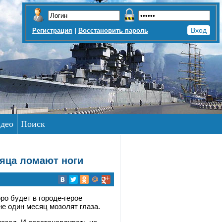
|
Регистрация
Восстановить пароль
део
Поиск
яца ломают ноги
ро будет в городе-герое
е один месяц мозолят глаза.