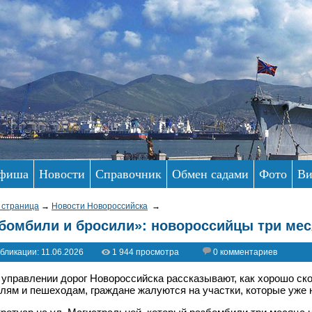
фиша
Новости
Справочник
Обмен садами
Фото
Ви
 страница
→
Новости Новороссийска
→
бомбили и бросили»: новороссийцы три мес
бликации: 11.06.2026
1 944 просмотра
0 комментариев
 управлении дорог Новороссийска рассказывают, как хорошо ско
лям и пешеходам, граждане жалуются на участки, которые уже н