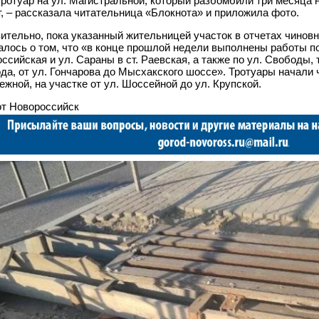
ротуар на ул. Магистральной, который разбомбили три месяца 
, – рассказала читательница
«
Блокнота
»
и приложила фото.
ительно, пока указанный жительницей участок в отчетах чиновн
лось о том, что
«
в конце прошлой недели выполнены работы по
ссийская и ул. Сараны в ст. Раевская, а также по ул. Свободы,
ода, от ул. Гончарова до Мысхакского шоссе
»
. Тротуары начали 
жной, на участке от ул. Шоссейной до ул. Крупской.
т Новороссийск