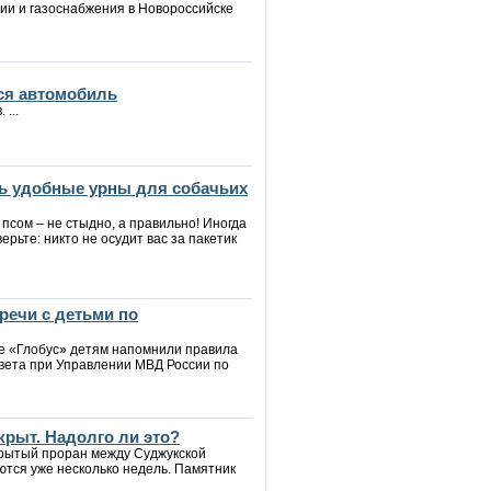
ии и газоснабжения в Новороссийске
ся автомобиль
...
ь удобные урны для собачьих
 псом – не стыдно, а правильно! Иногда
верьте: никто не осудит вас за пакетик
речи с детьми по
ре «Глобус» детям напомнили правила
вета при Управлении МВД России по
крыт. Надолго ли это?
крытый проран между Суджукской
ются уже несколько недель. Памятник