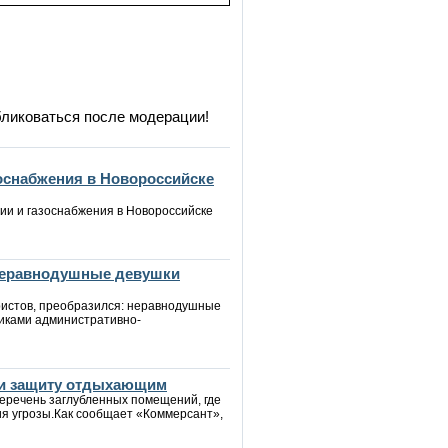
бликоваться после модерации!
зоснабжения в Новороссийске
ии и газоснабжения в Новороссийске
 неравнодушные девушки
уристов, преобразился: неравнодушные
иками административно-
йти защиту отдыхающим
еречень заглубленных помещений, где
ия угрозы.Как сообщает «Коммерсант»,