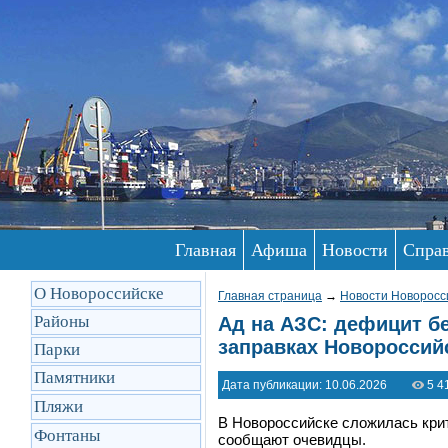
Главная
Афиша
Новости
Спра
О Новороссийске
Главная страница
→
Новости Новоросс
Районы
Ад на АЗС: дефицит бе
заправках Новороссий
Парки
Памятники
Дата публикации: 10.06.2026
5 4
Пляжи
В Новороссийске сложилась крит
Фонтаны
сообщают очевидцы.