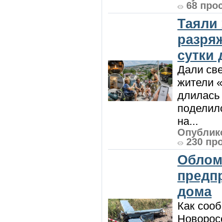
68 про
Таяли
разря
сутки
Дали све
жители «
длилась 
поделилс
на...
Опублико
230 пр
Облом
предп
дома
Как сооб
Новорос