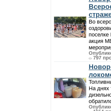
Всеро
страж
Во всеро
оздоров
поселке
акция М
мероприя
Опублико
797 пр
Новор
локом
Топливны
На днях
дизельн
обратилс
Опублико