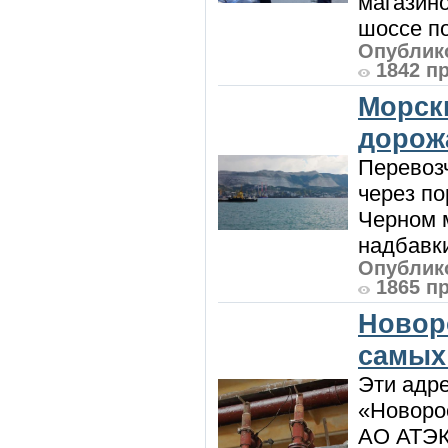
магазин
шоссе п
Опублико
1842 п
Морск
дорож
Перевоз
через по
Черном м
надбавки
Опублико
1865 п
Новор
самых
Эти адре
«Новорос
АО АТЭК