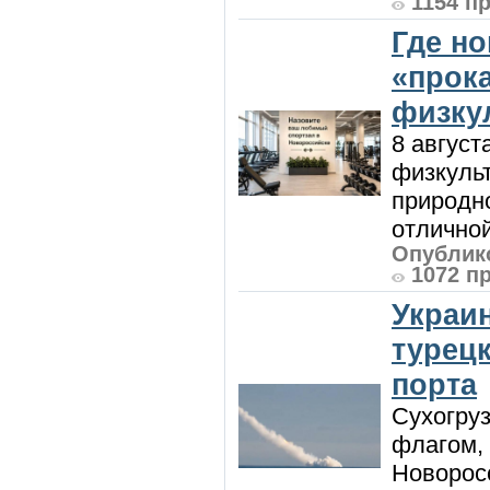
1154 п
Где н
«прок
физку
8 август
физкульт
природно
отличной
Опублико
1072 п
Украи
турецк
порта
Сухогру
флагом,
Новорос