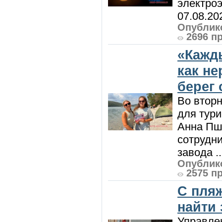
электроэ
07.08.20
Опублико
2696 п
«Кажд
как н
берег 
Во вторн
для тур
Анна Пш
сотрудн
завода ..
Опублико
2575 п
С пляж
найти
Управле