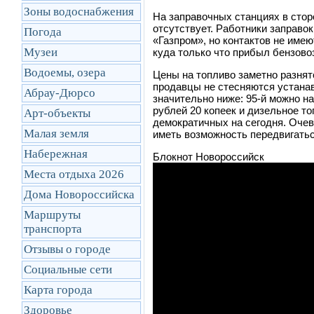
Зоны водоснабжения
На заправочных станциях в стор
отсутствует. Работники заправок
Погода
«Газпром», но контактов не имею
Музеи
куда только что прибыл бензово
Водоемы, озера
Цены на топливо заметно разнятс
продавцы не стесняются устанав
Абрау-Дюрсо
значительно ниже: 95-й можно най
рублей 20 копеек и дизельное т
Арт-объекты
демократичных на сегодня. Оче
Малая земля
иметь возможность передвигатьс
Набережная
Блокнот Новороссийск
Места отдыха 2026
Дома Новороссийска
Маршруты
транcпорта
Отзывы о городе
Социальные сети
Карта города
Здоровье