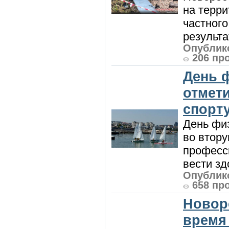
на терри
частного
результат
Опублико
206 пр
День 
отмет
спорт
День физ
во втору
професси
вести зд
Опублико
658 пр
Новор
время