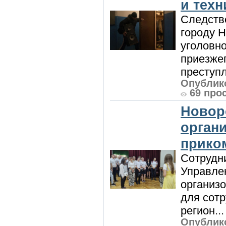
и техн
Следств
городу 
уголовно
приезжег
преступл
Опублико
69 про
Новор
орган
прико
Сотрудни
Управле
организо
для сот
регион...
Опублико