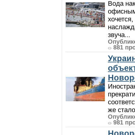
Вода нак
офисным
хочется,
наслажда
звуча...
Опублико
881 пр
Украи
объект
Новор
Иностра
прекрат
соответ
же стало
Опублико
981 пр
Новор