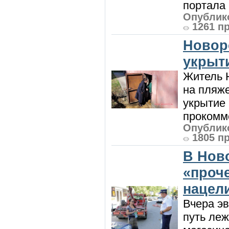
портала 
Опублико
1261 п
Новор
укрыт
Житель Н
на пляже
укрытие 
прокомме
Опублико
1805 п
В Нов
«проч
нацел
Вчера э
путь леж