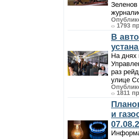
Зеленов 
журналис
Опублико
1793 п
В авт
устан
На днях 
Управлен
раз рей
улице Со
Опублико
1811 п
Плано
и газ
07.08.
Информа