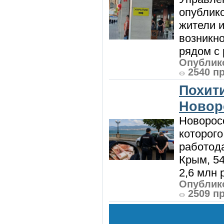
опублик
жители и
возникн
рядом с 
Опублико
2540 п
Похити
Новор
Новорос
которого
работод
Крым, 5
2,6 млн р
Опублико
2509 п