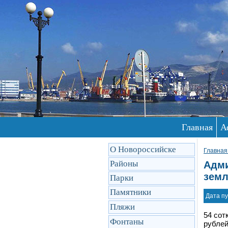
Главная
А
О Новороссийске
Главная
Районы
Адми
земл
Парки
Памятники
Дата пу
Пляжи
54 сот
Фонтаны
рублей