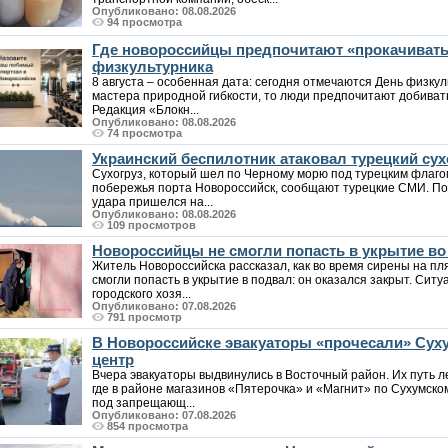
Опубликовано: 08.08.2026
94 просмотра
Где новороссийцы предпочитают «прокачивать
физкультурника
8 августа – особенная дата: сегодня отмечаются День физкул
мастера природной гибкости, то люди предпочитают добиват
Редакция «Блокн...
Опубликовано: 08.08.2026
74 просмотра
Украинский беспилотник атаковал турецкий сух
Сухогруз, который шел по Черному морю под турецким флаго
побережья порта Новороссийск, сообщают турецкие СМИ. По
удара пришелся на...
Опубликовано: 08.08.2026
109 просмотров
Новороссийцы не смогли попасть в укрытие в
Житель Новороссийска рассказал, как во время сирены на пл
смогли попасть в укрытие в подвал: он оказался закрыт. Си
городского хозя...
Опубликовано: 07.08.2026
791 просмотр
В Новороссийске эвакуаторы «прочесали» Суху
центр
Вчера эвакуаторы выдвинулись в Восточный район. Их путь л
где в районе магазинов «Пятерочка» и «Магнит» по Сухумск
под запрещающ...
Опубликовано: 07.08.2026
854 просмотра