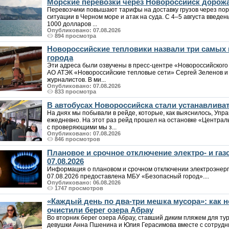
Морские перевозки через Новороссийск дорожа
Перевозчики повышают тарифы на доставку грузов через пор
ситуации в Черном море и атак на суда. С 4–5 августа введен
1000 долларов ...
Опубликовано: 07.08.2026
894 просмотра
Новороссийские тепловики назвали три самых
города
Эти адреса были озвучены в пресс-центре «Новороссийского
АО АТЭК «Новороссийские тепловые сети» Сергей Зеленов и 
журналистов. В ми...
Опубликовано: 07.08.2026
833 просмотра
В автобусах Новороссийска стали устанавлива
На днях мы побывали в рейде, которые, как выяснилось, Упр
ежедневно. На этот раз рейд прошел на остановке «Централ
с проверяющими мы з...
Опубликовано: 07.08.2026
846 просмотров
Плановое и срочное отключение электро- и га
07.08.2026
Информация о плановом и срочном отключении электроэнерг
07.08.2026 предоставлена МБУ «Безопасный город»....
Опубликовано: 06.08.2026
1747 просмотров
«Каждый день по два-три мешка мусора»: как
очистили берег озера Абрау
Во вторник берег озера Абрау, ставший диким пляжем для т
девушки Анна Пшенина и Юлия Герасимова вместе с сотрудн