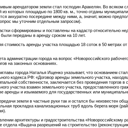
ивым арендатором земли стал господин Аракелян. Во всяком слу
 из которых площадью по 1800 кв. м., точно отданы муниципали
тся аккуратно посередине между ними, а, значит, можно предпол
вопрос мы уточним отдельным запросом).
астки сформированы и поставлены на кадастр относительно неда
 были переданы в аренду сроком на 10 лет.
я стоимость аренды участка площадью 18 соток в 50 метрах от 
ета администрации города на вопрос «Новороссийского рабочего
ргов на законных основаниях.
амглавы города Наталья Ищенко указывает, что основанием стал п
ного кодекса РФ: «Договор аренды земельного участка, находя
пальной собственности, заключается без проведения торгов в 
ного участка взамен земельного участка, предоставленного гр
ве аренды и изымаемого для государственных или муниципальн
ередачи земли в частные руки так и остался бы неизвестен общ
льная прокладка канализационных труб вдоль берега моря (райо
я).
влении архитектуры и градостроительства «Новороссийскому р
е отдела «Выдача разрешений на строительство (реконструкцию