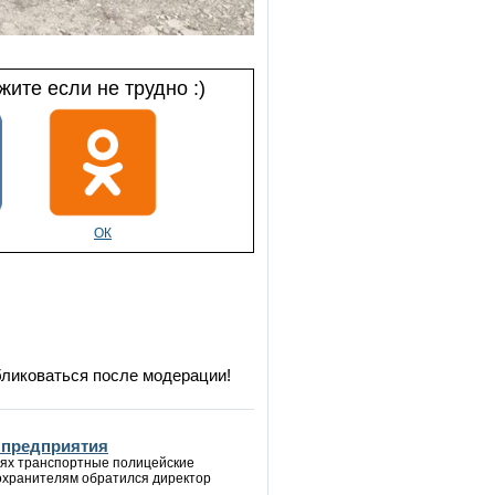
ите если не трудно :)
ОК
бликоваться после модерации!
 предприятия
нях транспортные полицейские
оохранителям обратился директор