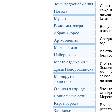
Зоны водоснабжения
Счастл
каждый
Погода
находи
Музеи
(этот 
Водоемы, озера
Все уч
в июне
Абрау-Дюрсо
Средня
Арт-объекты
год.
Малая земля
Из отв
Набережная
без то
Места отдыха 2026
И.о. з
Земель
Дома Новороссийска
муници
земель
Маршруты
на пра
транcпорта
Факт п
Отзывы о городе
сканда
Социальные сети
Морска
Карта города
В упра
реестр
Здоровье