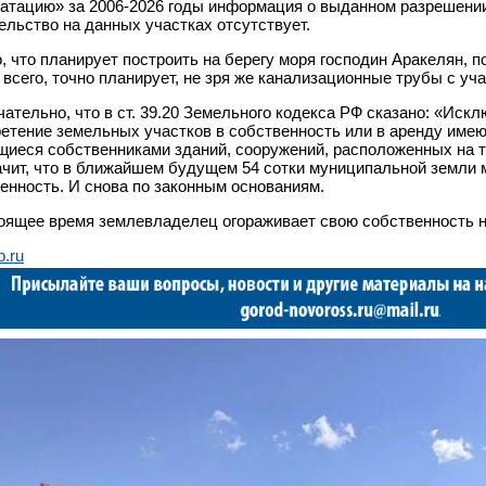
атацию» за 2006-2026 годы информация о выданном разрешении
ельство на данных участках отсутствует.
о, что планирует построить на берегу моря господин Аракелян, по
 всего, точно планирует, не зря же канализационные трубы с уч
ательно, что в ст. 39.20 Земельного кодекса РФ сказано: «Иск
етение земельных участков в собственность или в аренду имею
иеся собственниками зданий, сооружений, расположенных на т
ачит, что в ближайшем будущем 54 сотки муниципальной земли м
енность. И снова по законным основаниям.
оящее время землевладелец огораживает свою собственность 
b.ru