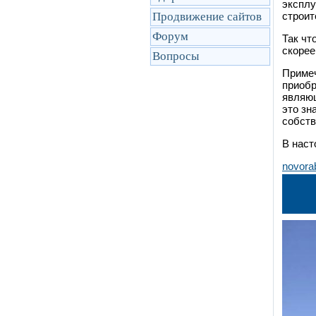
эксплу
Продвижение сайтов
строит
Форум
Так чт
скорее
Вопросы
Примеч
приобр
являющ
это зн
собств
В наст
novora