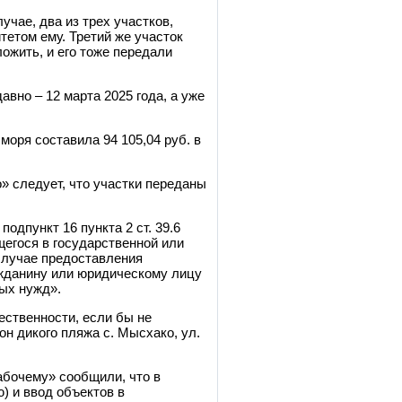
чае, два из трех участков,
тетом ему. Третий же участок
ожить, и его тоже передали
вно – 12 марта 2025 года, а уже
моря составила 94 105,04 руб. в
» следует, что участки переданы
одпункт 16 пункта 2 ст. 39.6
щегося в государственной или
случае предоставления
ажданину или юридическому лицу
ых нужд».
ественности, если бы не
н дикого пляжа с. Мысхако, ул.
абочему» сообщили, что в
) и ввод объектов в