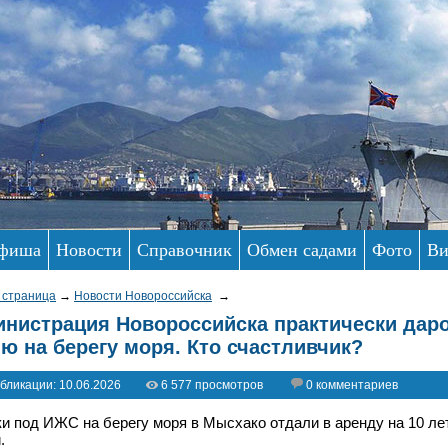
фиша
Новости
Справочник
Обмен садами
Фото
Ви
 страница
→
Новости Новороссийска
→
нистрация Новороссийска практически даро
ю на берегу моря. Кто счастливчик?
бликации: 10.06.2026
6 577 просмотров
0 комментариев
ки под ИЖС на берегу моря в Мысхако отдали в аренду на 10 ле
.