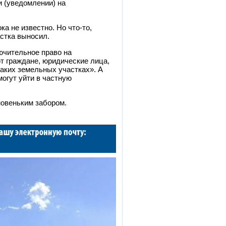
 (уведомлении) на
ка не известно. Но что-то,
астка выносил.
лючительное право на
т граждане, юридические лица,
аких земельных участках». А
огут уйти в частную
новеньким забором.