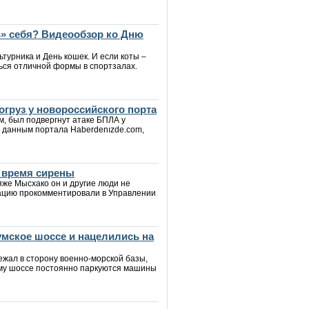
» себя? Видеообзор ко Дню
ьтурника и День кошек. И если коты –
ься отличной формы в спортзалах.
огруз у новороссийского порта
м, был подвергнут атаке БПЛА у
 данным портала Haberdenızde.com,
о время сирены
яже Мысхако он и другие люди не
туацию прокомментировали в Управлении
мское шоссе и нацелились на
ежал в сторону военно-морской базы,
ому шоссе постоянно паркуются машины