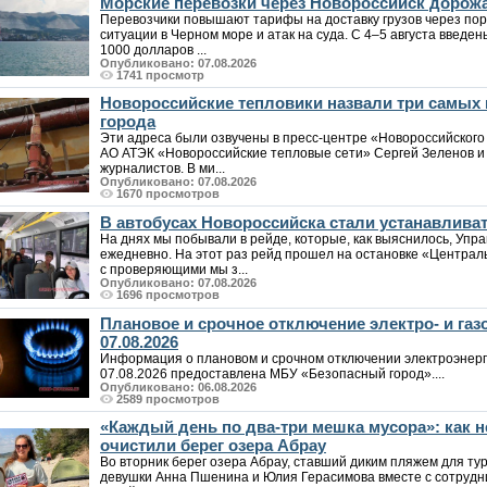
Морские перевозки через Новороссийск дорожа
Перевозчики повышают тарифы на доставку грузов через пор
ситуации в Черном море и атак на суда. С 4–5 августа введен
1000 долларов ...
Опубликовано: 07.08.2026
1741 просмотр
Новороссийские тепловики назвали три самых
города
Эти адреса были озвучены в пресс-центре «Новороссийского
АО АТЭК «Новороссийские тепловые сети» Сергей Зеленов и 
журналистов. В ми...
Опубликовано: 07.08.2026
1670 просмотров
В автобусах Новороссийска стали устанавлива
На днях мы побывали в рейде, которые, как выяснилось, Упр
ежедневно. На этот раз рейд прошел на остановке «Централ
с проверяющими мы з...
Опубликовано: 07.08.2026
1696 просмотров
Плановое и срочное отключение электро- и га
07.08.2026
Информация о плановом и срочном отключении электроэнерг
07.08.2026 предоставлена МБУ «Безопасный город»....
Опубликовано: 06.08.2026
2589 просмотров
«Каждый день по два-три мешка мусора»: как
очистили берег озера Абрау
Во вторник берег озера Абрау, ставший диким пляжем для т
девушки Анна Пшенина и Юлия Герасимова вместе с сотрудн