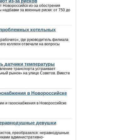
ют из-за рисков
т Новороссийск из-за обострения
ы надбавки за военные риски: от 750 до
 проблемных котельных
 рабочего», где руководитель филиала
его коллеги отвечали на вопросы
ть датчики температуры
авление транспорта устраивает
ьный рынок» на улице Советов. Вместе
зоснабжения в Новороссийске
ии и газоснабжения в Новороссийске
 неравнодушные девушки
уристов, преобразился: неравнодушные
иками административно-