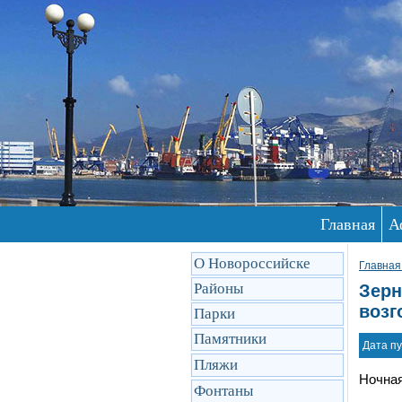
Главная
А
О Новороссийске
Главная
Районы
Зерн
возг
Парки
Памятники
Дата пу
Пляжи
Ночная
Фонтаны