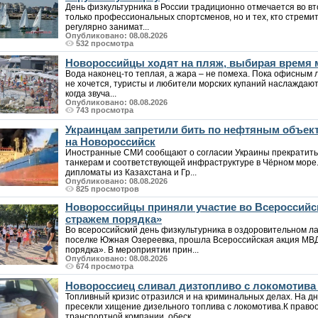
День физкультурника в России традиционно отмечается во вт
только профессиональных спортсменов, но и тех, кто стреми
регулярно занимат...
Опубликовано: 08.08.2026
532 просмотра
Новороссийцы ходят на пляж, выбирая время
Вода наконец-то теплая, а жара – не помеха. Пока офисным
не хочется, туристы и любители морских купаний наслаждаютс
когда звуча...
Опубликовано: 08.08.2026
743 просмотра
Украинцам запретили бить по нефтяным объект
на Новороссийск
Иностранные СМИ сообщают о согласии Украины прекратить
танкерам и соответствующей инфраструктуре в Чёрном море. 
дипломаты из Казахстана и Гр...
Опубликовано: 08.08.2026
825 просмотров
Новороссийцы приняли участие во Всероссийск
стражем порядка»
Во всероссийский день физкультурника в оздоровительном л
поселке Южная Озереевка, прошла Всероссийская акция МВД
порядка». В мероприятии прин...
Опубликовано: 08.08.2026
674 просмотра
Новороссиец сливал дизтопливо с локомотива
Топливный кризис отразился и на криминальных делах. На д
пресекли хищение дизельного топлива с локомотива.К прав
транспортной компании, обеск...