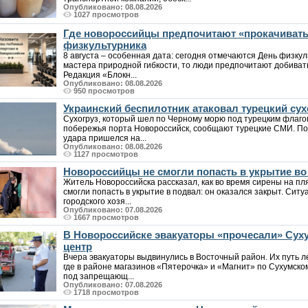
Опубликовано: 08.08.2026
1027 просмотров
Где новороссийцы предпочитают «прокачивать
физкультурника
8 августа – особенная дата: сегодня отмечаются День физкул
мастера природной гибкости, то люди предпочитают добиват
Редакция «Блокн...
Опубликовано: 08.08.2026
950 просмотров
Украинский беспилотник атаковал турецкий сух
Сухогруз, который шел по Черному морю под турецким флаго
побережья порта Новороссийск, сообщают турецкие СМИ. По
удара пришелся на...
Опубликовано: 08.08.2026
1127 просмотров
Новороссийцы не смогли попасть в укрытие в
Житель Новороссийска рассказал, как во время сирены на пл
смогли попасть в укрытие в подвал: он оказался закрыт. Си
городского хозя...
Опубликовано: 07.08.2026
1667 просмотров
В Новороссийске эвакуаторы «прочесали» Суху
центр
Вчера эвакуаторы выдвинулись в Восточный район. Их путь л
где в районе магазинов «Пятерочка» и «Магнит» по Сухумск
под запрещающ...
Опубликовано: 07.08.2026
1718 просмотров