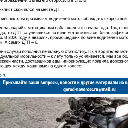
е ограждение. Затем его отбросило в столб.
клист скончался на месте ДТП.
оинспекторы призывают водителей мото соблюдать скоростной
исла аварий с мотоциклами наблюдался с начала года. Так, если
ода, то ДТП, случившихся по вине мотоциклистов, было зафикс
о. В 2026 году в авариях, произошедших по вине водителей мот
к. А самих ДТП – 6.
ий случай пополнил печальную статистику. Пыл водителей мо
дуальной мобильности – к лету только усиливается. Мы все б
езжей части, доставщиков еды, игнорирующих правила дорожног
ющих между машинами на одном колесе.
b.ru