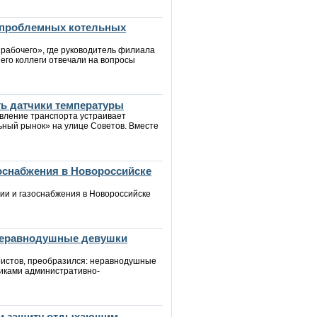
 проблемных котельных
 рабочего», где руководитель филиала
его коллеги отвечали на вопросы
ть датчики температуры
авление транспорта устраивает
ьный рынок» на улице Советов. Вместе
зоснабжения в Новороссийске
ии и газоснабжения в Новороссийске
 неравнодушные девушки
уристов, преобразился: неравнодушные
иками административно-
йти защиту отдыхающим