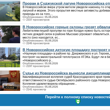
Проран в Суджукской лагуне Новороссийска от
В Новороссийске вчера утром жители увидели наконец-то от
лагуной и морем. Этого прорытия местные активисты добива
природы из-за того,...
Опубликовано: 05.08.2026
2337 просмотров
В Новороссийске горные склоны грозят обвалам
Любителям пешей прогулки по горе Колдун нужно быть осто
летних дождей склон в районе Мысхако угрожает обвалиться
место (оно находится, ес...
Опубликовано: 05.08.2026
2245 просмотров
В Новороссийске детскую площадку построят н
«Научную площадку» в районе пр. Дзержинского и ул. Героев 
построят на магистральной теплотрассе АТЭКа. Будут ли в б
«Новороссийского р...
Опубликовано: 05.08.2026
2197 просмотров
Судье из Новороссийска вынесли дисциплина
Квалификационная коллегия судей Краснодарского края при
ответственности судью Октябрьского районного суда Новоро
Коллегия удовлетворила обращение...
Опубликовано: 05.08.2026
2141 просмотр
Перейти к полному списку новосте