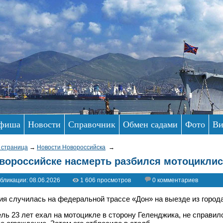
фиша
Новости
Справочник
Обмен садами
Фото
Ви
 страница
→
Новости Новороссийска
→
вороссийске насмерть разбился мотоциклис
бликации: 08.06.2026
1 606 просмотров
0 комментариев
ия случилась на федеральной трассе «Дон» на выезде из города
ль 23 лет ехал на мотоцикле в сторону Геленджика, не справил