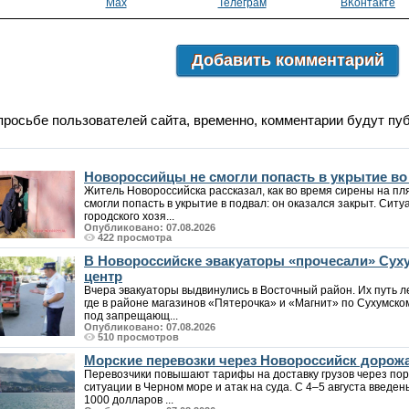
Max
Телеграм
ВКонтакте
Добавить комментарий
просьбе пользователей сайта, временно, комментарии будут пу
Новороссийцы не смогли попасть в укрытие в
Житель Новороссийска рассказал, как во время сирены на пл
смогли попасть в укрытие в подвал: он оказался закрыт. Си
городского хозя...
Опубликовано: 07.08.2026
422 просмотра
В Новороссийске эвакуаторы «прочесали» Суху
центр
Вчера эвакуаторы выдвинулись в Восточный район. Их путь л
где в районе магазинов «Пятерочка» и «Магнит» по Сухумск
под запрещающ...
Опубликовано: 07.08.2026
510 просмотров
Морские перевозки через Новороссийск дорожа
Перевозчики повышают тарифы на доставку грузов через пор
ситуации в Черном море и атак на суда. С 4–5 августа введен
1000 долларов ...