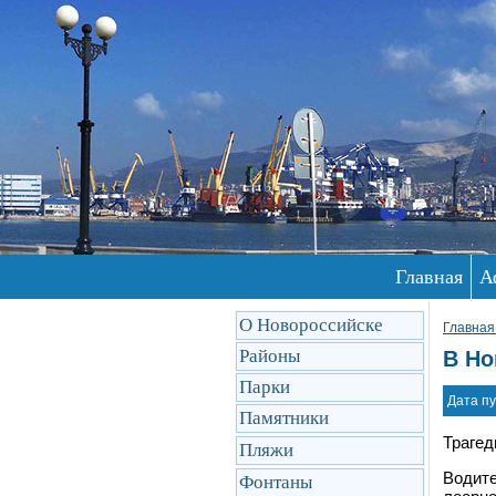
Главная
А
О Новороссийске
Главная
Районы
В Но
Парки
Дата пу
Памятники
Трагед
Пляжи
Водите
Фонтаны