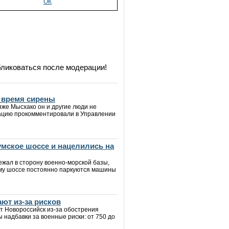
ОК
бликоваться после модерации!
о время сирены
яже Мысхако он и другие люди не
туацию прокомментировали в Управлении
мское шоссе и нацелились на
ежал в сторону военно-морской базы,
ому шоссе постоянно паркуются машины
ют из-за рисков
т Новороссийск из-за обострения
ы надбавки за военные риски: от 750 до