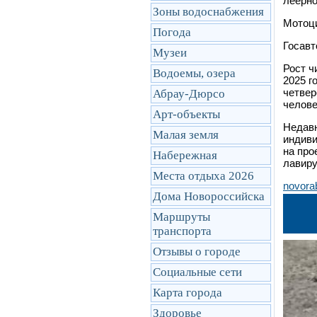
леерно
Зоны водоснабжения
Мотоци
Погода
Госавт
Музеи
Рост ч
Водоемы, озера
2025 г
четвер
Абрау-Дюрсо
челове
Арт-объекты
Недавн
Малая земля
индиви
на про
Набережная
лавиру
Места отдыха 2026
novora
Дома Новороссийска
Маршруты
транcпорта
Отзывы о городе
Социальные сети
Карта города
Здоровье