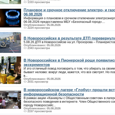
1333 просмотра
Плановое и срочное отключение электро- и га
06.08.2026
Информация о плановом и срочном отключении электроэнерг
06.08.2026 предоставлена МБУ «Безопасный город»....
Опубликовано: 05.08.2026
2224 просмотра
В Новороссийске в результате ДТП перевернул
5.08.26 ДТП в Новороссийске на ул. Прохорова – Планеристов. 
Опубликовано: 05.08.2026
2343 просмотра
В Новороссийске в Пионерской роще появилис
экскрементов
И это отличный повод поговорить о том, что убирать за своим
бывает неловко: вокруг люди, кажется, что все смотрят. Но по
в...
Опубликовано: 05.08.2026
2031 просмотр
В новороссийском лагере «Глобус» прошли вст
информационной безопасности
В рамках акции «Каникулы с Общественным советом» в лаге
безопасного поведения в интернете. Член Общественного со
городу Новороссийс...
Опубликовано: 05.08.2026
2157 просмотров