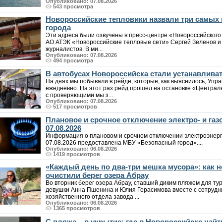
Опубликовано: 07.08.2026
543 просмотра
Новороссийские тепловики назвали три самых
города
Эти адреса были озвучены в пресс-центре «Новороссийского
АО АТЭК «Новороссийские тепловые сети» Сергей Зеленов и 
журналистов. В ми...
Опубликовано: 07.08.2026
494 просмотра
В автобусах Новороссийска стали устанавлива
На днях мы побывали в рейде, которые, как выяснилось, Упр
ежедневно. На этот раз рейд прошел на остановке «Централ
с проверяющими мы з...
Опубликовано: 07.08.2026
517 просмотров
Плановое и срочное отключение электро- и га
07.08.2026
Информация о плановом и срочном отключении электроэнерг
07.08.2026 предоставлена МБУ «Безопасный город»....
Опубликовано: 06.08.2026
1419 просмотров
«Каждый день по два-три мешка мусора»: как
очистили берег озера Абрау
Во вторник берег озера Абрау, ставший диким пляжем для т
девушки Анна Пшенина и Юлия Герасимова вместе с сотрудн
хозяйственного отдела завода ...
Опубликовано: 06.08.2026
1365 просмотров
С пляжа – в укрытие: где в Новороссийске на