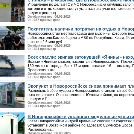
Управление по делам ГО и ЧС Новороссийска опубликовало п
жители и отдыхающие смогут укрыться в случае возникновен
рядом с рекреац...
Опубликовано: 06.08.2026
1367 просмотров
Похититель налички потратил на отдых в Ново
Новороссийск стал местом отдыха для мужчины, которого под
работодателя.Как сообщили в МВД по Республике Крым, 54-
похитил 2,6 млн руб...
Опубликовано: 06.08.2026
1391 просмотр
Всех спасли: экипаж затонувшей «Янины» нахо
Экипаж «Янины» спасен, находится в Новороссийске. После а
130 милях от города. Всех 17 моряков спасли: 16 – теплоход 
Профсоюз выпл...
Опубликовано: 06.08.2026
1468 просмотров
Экопункт в Новороссийске снова принимает пла
Раздельный сбор мусора в Новороссийске становится всё бо
всех желающих. Он расположен в Южном районе, на пересеч
– рядом с П...
Опубликовано: 06.08.2026
1314 просмотров
В Новороссийске установят модульные укрыт
Глава Новороссийска Андрей Кравченко сообщил в соцсетях,
установят в Восточном районе по адресам: Сухумское шоссе, 8
Расположени...
Опубликовано: 06.08.2026