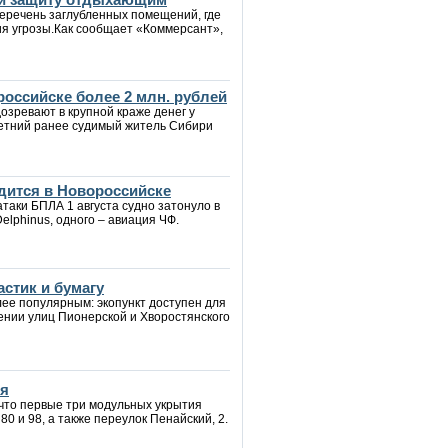
еречень заглубленных помещений, где
ия угрозы.Как сообщает «Коммерсант»,
российске более 2 млн. рублей
озревают в крупной краже денег у
летний ранее судимый житель Сибири
дится в Новороссийске
таки БПЛА 1 августа судно затонуло в
Delphinus, одного – авиация ЧФ.
стик и бумагу
лее популярным: экопункт доступен для
ении улиц Пионерской и Хворостянского
ия
 что первые три модульных укрытия
0 и 98, а также переулок Пенайский, 2.