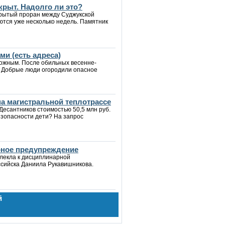
крыт. Надолго ли это?
крытый проран между Суджукской
ются уже несколько недель. Памятник
и (есть адреса)
рожным. После обильных весенне-
. Добрые люди огородили опасное
а магистральной теплотрассе
Десантников стоимостью 50,5 млн руб.
езопасности дети? На запрос
рное предупреждение
влекла к дисциплинарной
ссийска Даниила Рукавишникова.
й