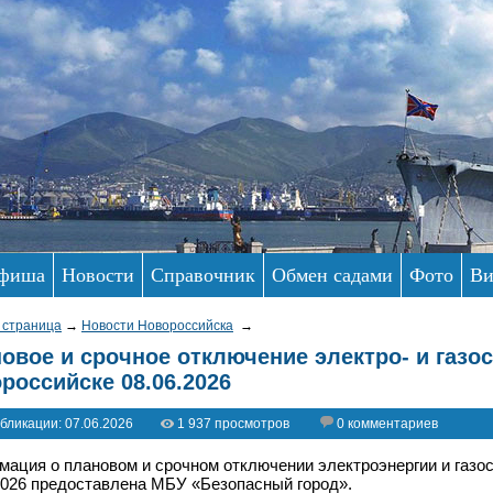
фиша
Новости
Справочник
Обмен садами
Фото
Ви
 страница
→
Новости Новороссийска
→
овое и срочное отключение электро- и газо
российске 08.06.2026
бликации: 07.06.2026
1 937 просмотров
0 комментариев
ация о плановом и срочном отключении электроэнергии и газо
2026 предоставлена МБУ «Безопасный город».