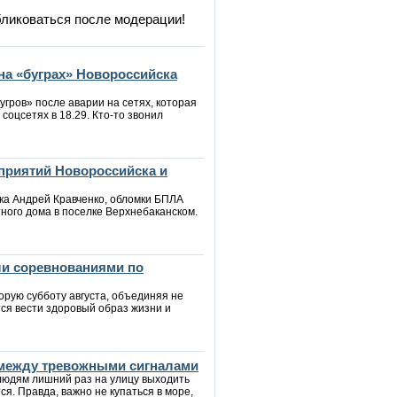
бликоваться после модерации!
на «буграх» Новороссийска
угров» после аварии на сетях, которая
 соцсетях в 18.29. Кто-то звонил
приятий Новороссийска и
ска Андрей Кравченко, обломки БПЛА
ного дома в поселке Верхнебаканском.
ли соревнованиями по
орую субботу августа, объединяя не
тся вести здоровый образ жизни и
 между тревожными сигналами
 людям лишний раз на улицу выходить
я. Правда, важно не купаться в море,