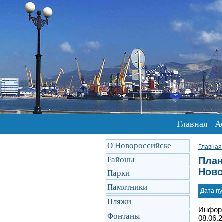
Главная
А
О Новороссийске
Главная
Районы
План
Ново
Парки
Памятники
Дата пу
Пляжи
Информ
Фонтаны
08.06.