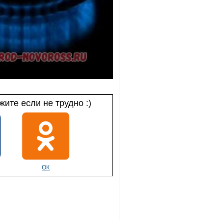
ите если не трудно :)
ОК