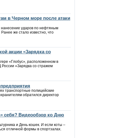
ам в Черном море после атаки
 нанесение ударов по нефтяным
Ранее же стало известно, что
ой акции «Зарядка со
агере «Глобус», расположенном в
 России «Зарядка со стражем
 предприятия
нях транспортные полицейские
оохранителям обратился директор
» себя? Видеообзор ко Дню
ьтурника и День кошек. И если коты –
ься отличной формы в спортзалах.