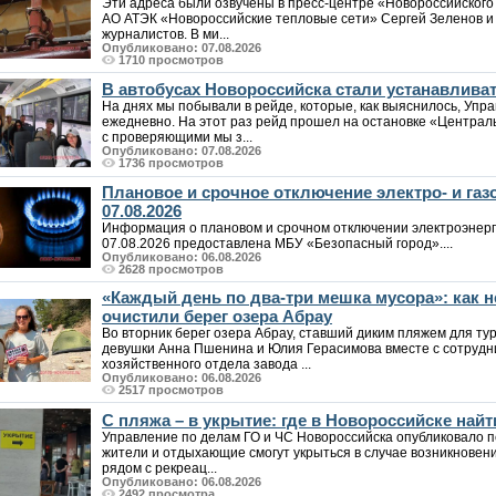
Эти адреса были озвучены в пресс-центре «Новороссийского
АО АТЭК «Новороссийские тепловые сети» Сергей Зеленов и 
журналистов. В ми...
Опубликовано: 07.08.2026
1710 просмотров
В автобусах Новороссийска стали устанавлива
На днях мы побывали в рейде, которые, как выяснилось, Упр
ежедневно. На этот раз рейд прошел на остановке «Централ
с проверяющими мы з...
Опубликовано: 07.08.2026
1736 просмотров
Плановое и срочное отключение электро- и га
07.08.2026
Информация о плановом и срочном отключении электроэнерг
07.08.2026 предоставлена МБУ «Безопасный город»....
Опубликовано: 06.08.2026
2628 просмотров
«Каждый день по два-три мешка мусора»: как
очистили берег озера Абрау
Во вторник берег озера Абрау, ставший диким пляжем для т
девушки Анна Пшенина и Юлия Герасимова вместе с сотрудн
хозяйственного отдела завода ...
Опубликовано: 06.08.2026
2517 просмотров
С пляжа – в укрытие: где в Новороссийске на
Управление по делам ГО и ЧС Новороссийска опубликовало п
жители и отдыхающие смогут укрыться в случае возникновен
рядом с рекреац...
Опубликовано: 06.08.2026
2492 просмотра