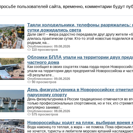
просьбе пользователей сайта, временно, комментарии будут пу
Таяли холодильники, телефоны разряжались: 
сутки дожидались света
Дали свет! – вчера радостно передавали друг другу жители «б
длилась практически сутки. Кто-то этой новостью поделился в
родным, на...
Опубликовано: 09.08.2026
110 просмотров
Обломки БПЛА упали на территории двух пред
частного дома
Как сообщил в своих соцсетях глава горда-героя Новороссий
упали на территории двух предприятий Новороссийска и част
«В результате...
Опубликовано: 09.08.2026
90 просмотров
День физкультурника в Новороссийске отмети
парусному спорту
День физкультурника в России традиционно отмечается во вт
только профессиональных спортсменов, но и тех, кто стреми
регулярно занимат...
Опубликовано: 08.08.2026
575 просмотров
Новороссийцы ходят на пляж, выбирая время
Вода наконец-то теплая, а жара – не помеха. Пока офисным
не хочется, туристы и любители морских купаний наслаждаютс