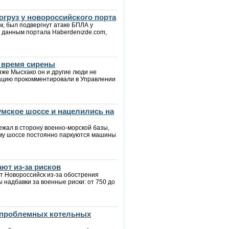
огруз у новороссийского порта
м, был подвергнут атаке БПЛА у
 данным портала Haberdenızde.com,
о время сирены
яже Мысхако он и другие люди не
туацию прокомментировали в Управлении
мское шоссе и нацелились на
ежал в сторону военно-морской базы,
ому шоссе постоянно паркуются машины
ют из-за рисков
т Новороссийск из-за обострения
ы надбавки за военные риски: от 750 до
 проблемных котельных