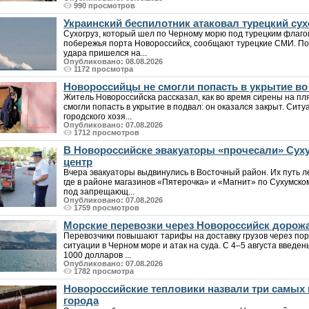
990 просмотров
Украинский беспилотник атаковал турецкий сух
Сухогруз, который шел по Черному морю под турецким флаго
побережья порта Новороссийск, сообщают турецкие СМИ. По
удара пришелся на...
Опубликовано: 08.08.2026
1172 просмотра
Новороссийцы не смогли попасть в укрытие в
Житель Новороссийска рассказал, как во время сирены на пл
смогли попасть в укрытие в подвал: он оказался закрыт. Си
городского хозя...
Опубликовано: 07.08.2026
1712 просмотров
В Новороссийске эвакуаторы «прочесали» Суху
центр
Вчера эвакуаторы выдвинулись в Восточный район. Их путь л
где в районе магазинов «Пятерочка» и «Магнит» по Сухумск
под запрещающ...
Опубликовано: 07.08.2026
1759 просмотров
Морские перевозки через Новороссийск дорожа
Перевозчики повышают тарифы на доставку грузов через пор
ситуации в Черном море и атак на суда. С 4–5 августа введен
1000 долларов ...
Опубликовано: 07.08.2026
1782 просмотра
Новороссийские тепловики назвали три самых
города