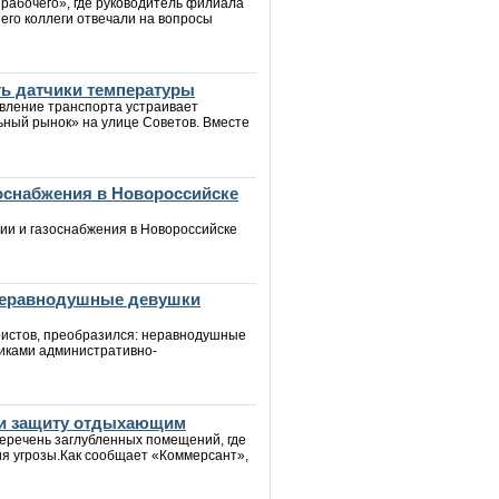
 рабочего», где руководитель филиала
его коллеги отвечали на вопросы
ть датчики температуры
авление транспорта устраивает
ьный рынок» на улице Советов. Вместе
зоснабжения в Новороссийске
ии и газоснабжения в Новороссийске
 неравнодушные девушки
уристов, преобразился: неравнодушные
иками административно-
йти защиту отдыхающим
еречень заглубленных помещений, где
ия угрозы.Как сообщает «Коммерсант»,