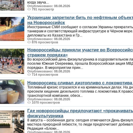
когда звуча...
Опубликовано: 08.08.2026
791 просмотр
Украинцам запретили бить по нефтяным объект
на Новороссийск
Иностранные СМИ сообщают о согласии Украины прекратить
танкерам и соответствующей инфраструктуре в Чёрном море. 
дипломаты из Казахстана и Гр...
Опубликовано: 08.08.2026
876 просмотров
Новороссийцы приняли участие во Всероссийск
стражем порядка»
Во всероссийский день физкультурника в оздоровительном л
поселке Южная Озереевка, прошла Всероссийская акция МВД
порядка». В мероприятии прин...
Опубликовано: 08.08.2026
714 просмотров
Новороссиец сливал дизтопливо с локомотива
Топливный кризис отразился и на криминальных делах. На д
пресекли хищение дизельного топлива с локомотива.К прав
транспортной компании, обеск...
Опубликовано: 08.08.2026
1070 просмотров
Где новороссийцы предпочитают «прокачивать
физкультурника
8 августа – особенная дата: сегодня отмечаются День физкул
мастера природной гибкости, то люди предпочитают добиват
Редакция «Блокн...
Опубликовано: 08.08.2026