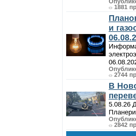
Опублико
1881 п
Плано
и газ
06.08.
Информа
электроэ
06.08.20
Опублико
2744 п
В Нов
перев
5.08.26 
Планерис
Опублико
2842 п