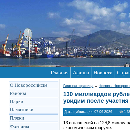
Главная
Афиша
Новости
Спра
О Новороссийске
Главная страница
→
Новости Новоросс
Районы
130 миллиардов рублей
увидим после участия
Парки
Памятники
Дата публикации: 07.06.2026
1 3
Пляжи
13 соглашений на 129,8 миллиа
Фонтаны
экономическом форуме.