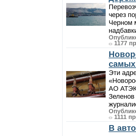
Перевоз
через по
Черном м
надбавки
Опублико
1177 п
Новор
самых
Эти адре
«Новорос
АО АТЭК
Зеленов 
журналис
Опублико
1111 п
В авт