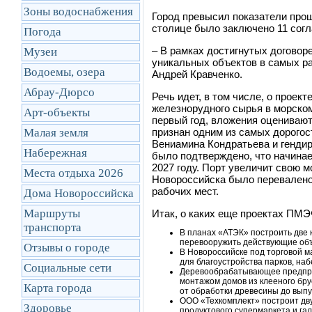
Зоны водоснабжения
Город превысил показатели прош
столице было заключено 11 согл
Погода
– В рамках достигнутых договор
Музеи
уникальных объектов в самых р
Водоемы, озера
Андрей Кравченко.
Абрау-Дюрсо
Речь идет, в том числе, о проек
железнорудного сырья в морском
Арт-объекты
первый год, вложения оценивают
Малая земля
признан одним из самых дорогос
Вениамина Кондратьева и гендир
Набережная
было подтверждено, что начинае
2027 году. Порт увеличит свою м
Места отдыха 2026
Новороссийска было перевалено 
рабочих мест.
Дома Новороссийска
Маршруты
Итак, о каких еще проектах ПМЭ
транcпорта
В планах «АТЭК» построить две 
перевооружить действующие объ
Отзывы о городе
В Новороссийске под торговой 
для благоустройства парков, на
Социальные сети
Деревообрабатывающее предпри
монтажом домов из клееного бру
Карта города
от обработки древесины до вып
ООО «Техкомплект» построит дв
Здоровье
продуктового супермаркета и га