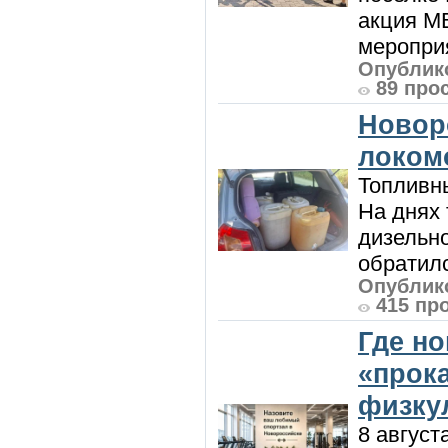
акция М
мероприя
Опублико
89 про
Новор
локом
Топливны
На днях
дизельн
обратилс
Опублико
415 пр
Где н
«прок
физку
8 август