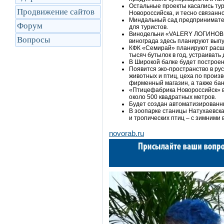
Остальные проекты касались тур
Продвижение сайтов
Новороссийска, и тесно связанно
Миндальный сад предпринимателя
Форум
для туристов.
Винодельни «VALERY ЛОГИНОВ» и
Вопросы
винограда здесь планируют выпус
КФК «Семирай» планируют расши
тысяч бутылок в год, устраивать 
В Широкой балке будет построе
Появится эко-пространство в ру
животных и птиц, цеха по произ
фирменный магазин, а также бан
«Птицефабрика Новороссийск» в
около 500 квадратных метров.
Будет создан автоматизированн
В зоопарке станицы Натухаевска
и тропических птиц – с зимними 
novorab.ru