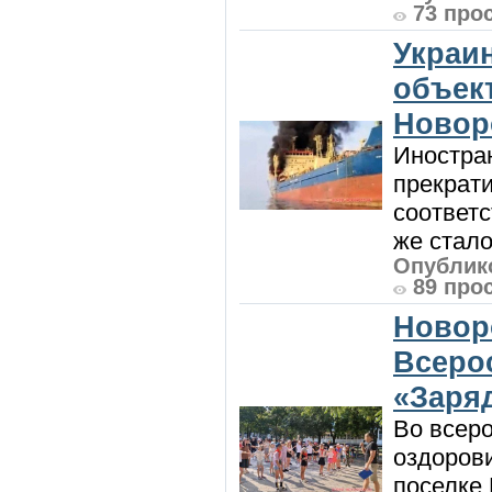
73 про
Украи
объект
Новор
Иностра
прекрат
соответ
же стало
Опублико
89 про
Новор
Всеро
«Заряд
Во всеро
оздоров
поселке