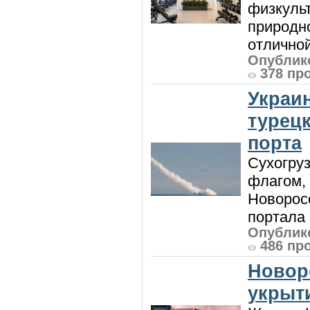
физкульт
природно
отличной
Опублико
378 пр
Украи
турецк
порта
Сухогру
флагом,
Новорос
портала 
Опублико
486 пр
Новор
укрыт