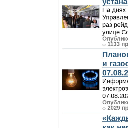
устан
На днях 
Управлен
раз рей
улице Со
Опублико
1133 п
Плано
и газ
07.08.
Информа
электроэ
07.08.20
Опублико
2029 п
«Кажд
как н