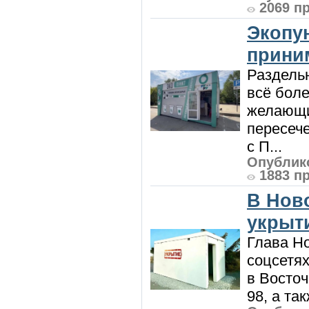
2069 п
Экопу
приним
Раздель
всё боле
желающи
пересече
с П...
Опублико
1883 п
В Нов
укрыт
Глава Н
соцсетях
в Восточ
98, а та