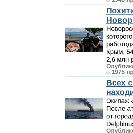
Похити
Новор
Новорос
которого
работод
Крым, 5
2,6 млн р
Опублико
1975 п
Всех 
наход
Экипаж 
После ат
от город
Delphinu
Опублико