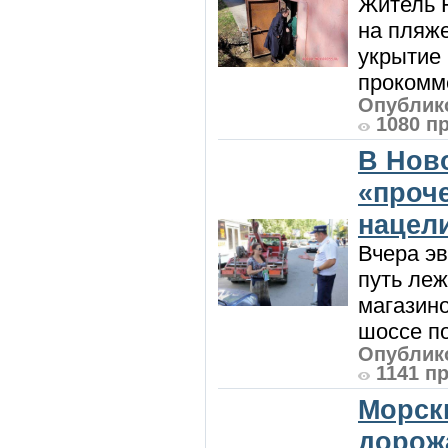
Житель Н
на пляже
укрытие 
прокомме
Опублико
1080 п
В Нов
«проч
нацел
Вчера э
путь леж
магазин
шоссе п
Опублико
1141 п
Морск
дорож