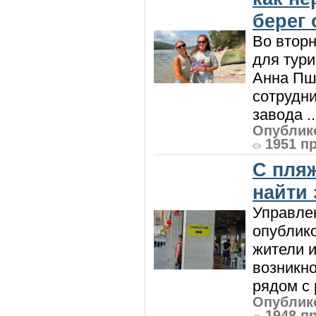
берег 
Во вторн
для тур
Анна Пш
сотрудн
завода ..
Опублико
1951 п
С пляж
найти
Управле
опублик
жители и
возникн
рядом с 
Опублико
1948 п