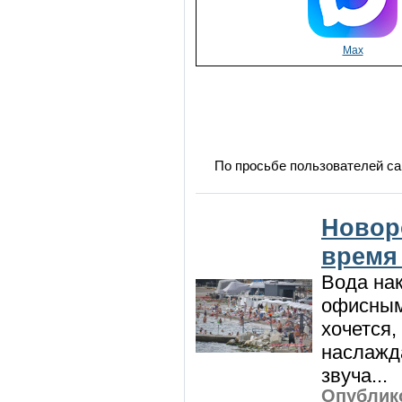
Max
По просьбе пользователей са
Новор
время
Вода нак
офисным
хочется,
наслажда
звуча...
Опублико