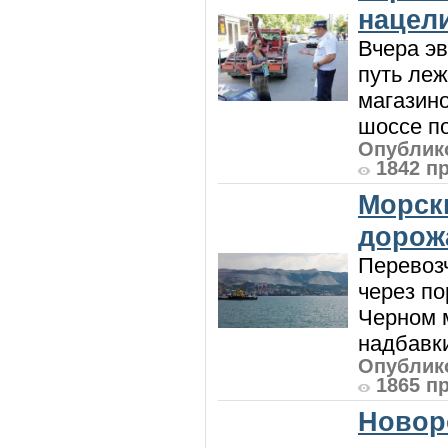
нацел
Вчера э
путь леж
магазин
шоссе п
Опублико
1842 п
Морск
дорож
Перевоз
через по
Черном м
надбавки
Опублико
1865 п
Новор