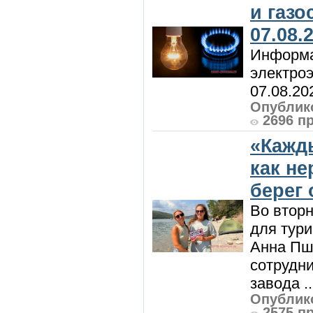
и газ
07.08.
Информа
электроэ
07.08.20
Опублико
2696 п
«Кажд
как н
берег 
Во вторн
для тур
Анна Пш
сотрудн
завода ..
Опублико
2575 п