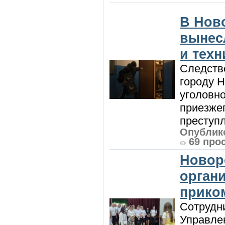
В Нов
вынес
и техн
Следств
городу 
уголовно
приезжег
преступл
Опублико
69 про
Новор
орган
прико
Сотрудни
Управле