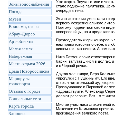
Уже жарко. Звучат стихи в чест
Зоны водоснабжения
стало подножие памятника. Зрит
очереди в тени.
Погода
Эти стихочтения уже стали трад
Музеи
первого межрегионального литер
Водоемы, озера
Поэтому поделиться своим виден
новороссийцы, но и представител
Абрау-Дюрсо
Председатель жюри конкурса, чл
Арт-объекты
нам право говорить о себе, о лю
Малая земля
пишем так, как пишем. А нам важ
Набережная
Ника Батхен своим стихотворени
барин, запутавшийся в долгах, и
Места отдыха 2026
и о Черной речке…
Дома Новороссийска
Другая член жюри, Вера Калмыков
«прогулки с Пушкиным». Его вве
Маршруты
открыл читательской аудитории, 
транcпорта
Прозвучавшие в Парковой аллее
Отзывы о городе
«Здравствуйте, Александр Сергее
–
делают реверанс. Вот…»
читал
Социальные сети
Многие участники стихочтений г
Карта города
Максиков из Камышина прочитал
произведения великого поэта.
Здоровье