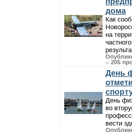
предп
дома
Как сооб
Новорос
на терри
частного
результат
Опублико
205 пр
День 
отмет
спорт
День физ
во втору
професси
вести зд
Опублико