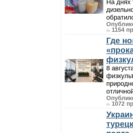
На днях
дизельн
обратилс
Опублико
1154 п
Где н
«прок
физку
8 август
физкульт
природно
отличной
Опублико
1072 п
Украи
турецк