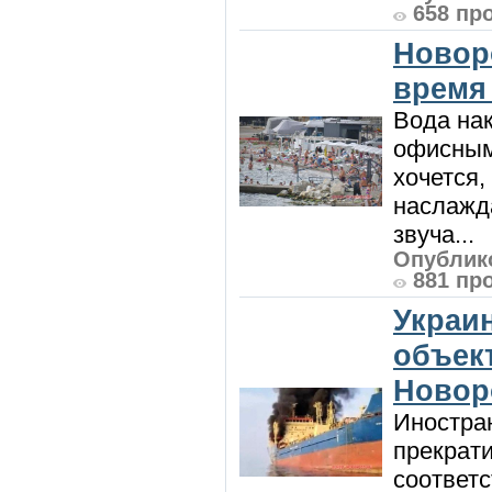
658 пр
Новор
время
Вода нак
офисным
хочется,
наслажда
звуча...
Опублико
881 пр
Украи
объект
Новор
Иностра
прекрат
соответ