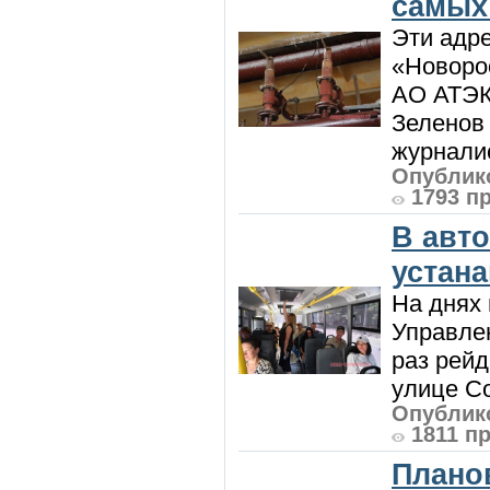
самых
Эти адре
«Новорос
АО АТЭК
Зеленов 
журналис
Опублико
1793 п
В авт
устан
На днях 
Управлен
раз рей
улице Со
Опублико
1811 п
Плано