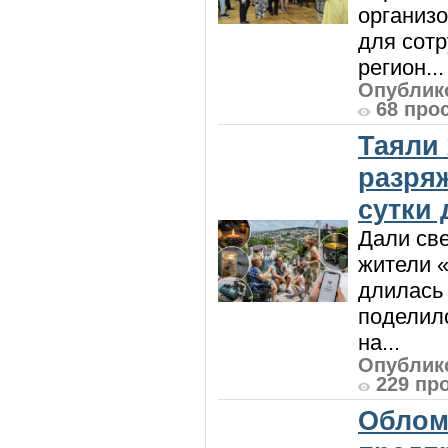
организо
для сот
регион...
Опублико
68 про
Таяли
разря
сутки
Дали све
жители «
длилась 
поделилс
на...
Опублико
229 пр
Облом