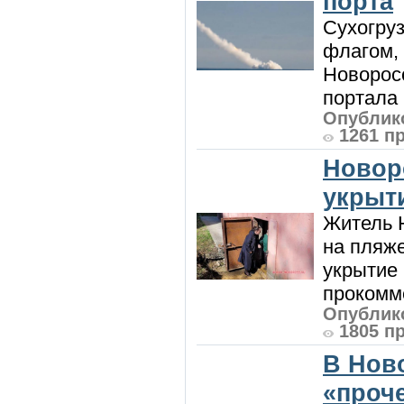
порта
Сухогру
флагом,
Новорос
портала 
Опублико
1261 п
Новор
укрыт
Житель Н
на пляже
укрытие 
прокомме
Опублико
1805 п
В Нов
«проч