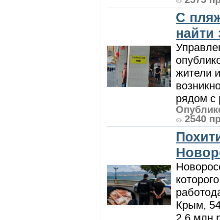
С пляж
найти
Управле
опублик
жители и
возникн
рядом с 
Опублико
2540 п
Похити
Новор
Новорос
которого
работод
Крым, 5
2,6 млн р