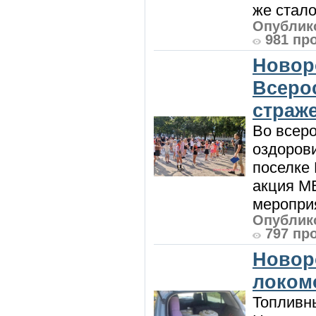
же стало
Опублико
981 пр
Новор
Всеро
страж
Во всеро
оздоров
поселке
акция М
мероприя
Опублико
797 пр
Новор
локом
Топливны