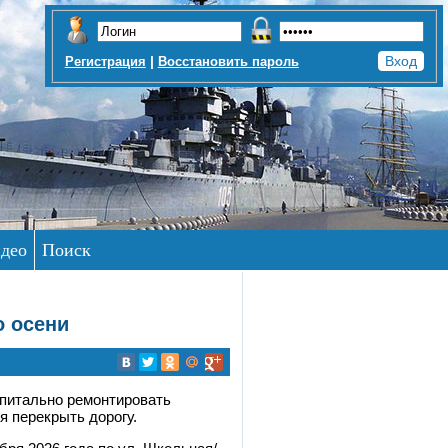
|
Регистрация
Восстановить пароль
део
Поиск
о осени
апитально ремонтировать
 перекрыть дорогу.