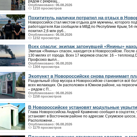
рядом с рекреац...
Опубликовано: 06.08.2026
1210 просмотров
Похититель налички потратил на отдых в Ново
Новороссийск стал местом отдыха для мужчины, которого под
работодателя.Как сообщили в МВД по Республике Крым, 54-
похитил 2,6 млн руб...
Опубликовано: 06.08.2026
1232 просмотра
Всех спасли: экипаж затонувшей «Янины» нахо
Экипаж «Янины» спасен, находится в Новороссийске. После а
130 милях от города. Всех 17 моряков спасли: 16 – теплоход 
Профсоюз выпл...
Опубликовано: 06.08.2026
1304 просмотра
Экопункт в Новороссийске снова принимает пла
Раздельный сбор мусора в Новороссийске становится всё бо
всех желающих. Он расположен в Южном районе, на пересеч
– рядом с П...
Опубликовано: 06.08.2026
1158 просмотров
В Новороссийске установят модульные укрыт
Глава Новороссийска Андрей Кравченко сообщил в соцсетях,
установят в Восточном районе по адресам: Сухумское шоссе, 8
Расположени...
Опубликовано: 06.08.2026
1179 просмотров
Плановое и срочное отключение электро- и га