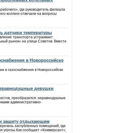
 рабочего», где руководитель филиала
его коллеги отвечали на вопросы
ть датчики температуры
авление транспорта устраивает
ьный рынок» на улице Советов. Вместе
зоснабжения в Новороссийске
ии и газоснабжения в Новороссийске
 неравнодушные девушки
уристов, преобразился: неравнодушные
иками административно-
йти защиту отдыхающим
еречень заглубленных помещений, где
ия угрозы.Как сообщает «Коммерсант»,