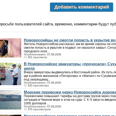
Добавить комментарий
просьбе пользователей сайта, временно, комментарии будут пу
Новороссийцы не смогли попасть в укрытие в
Житель Новороссийска рассказал, как во время сирены на пл
смогли попасть в укрытие в подвал: он оказался закрыт. Си
городского хозя...
Опубликовано: 07.08.2026
251 просмотр
В Новороссийске эвакуаторы «прочесали» Суху
центр
Вчера эвакуаторы выдвинулись в Восточный район. Их путь л
где в районе магазинов «Пятерочка» и «Магнит» по Сухумск
под запрещающ...
Опубликовано: 07.08.2026
343 просмотра
Морские перевозки через Новороссийск дорожа
Перевозчики повышают тарифы на доставку грузов через пор
ситуации в Черном море и атак на суда. С 4–5 августа введен
1000 долларов ...
Опубликовано: 07.08.2026
375 просмотров
Новороссийские тепловики назвали три самых