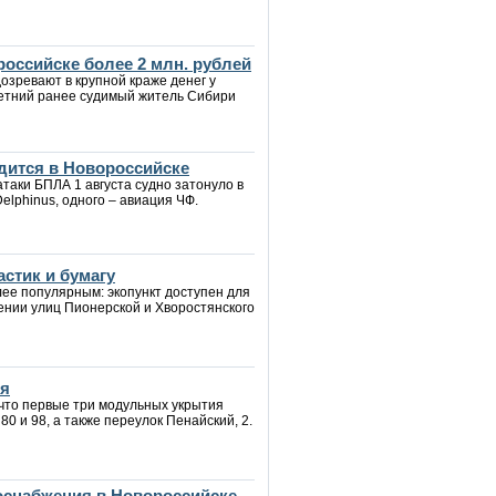
российске более 2 млн. рублей
озревают в крупной краже денег у
летний ранее судимый житель Сибири
дится в Новороссийске
таки БПЛА 1 августа судно затонуло в
Delphinus, одного – авиация ЧФ.
стик и бумагу
лее популярным: экопункт доступен для
ении улиц Пионерской и Хворостянского
ия
 что первые три модульных укрытия
0 и 98, а также переулок Пенайский, 2.
зоснабжения в Новороссийске