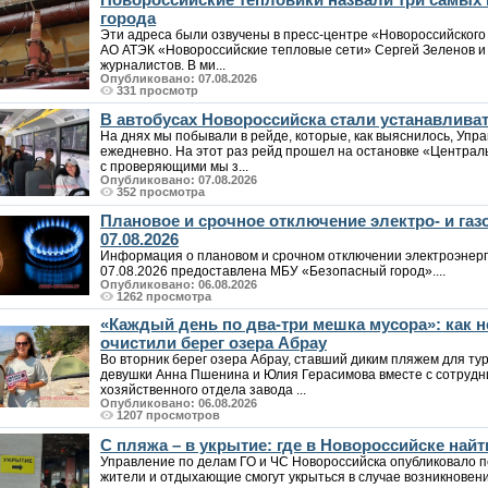
города
Эти адреса были озвучены в пресс-центре «Новороссийского
АО АТЭК «Новороссийские тепловые сети» Сергей Зеленов и 
журналистов. В ми...
Опубликовано: 07.08.2026
331 просмотр
В автобусах Новороссийска стали устанавлива
На днях мы побывали в рейде, которые, как выяснилось, Упр
ежедневно. На этот раз рейд прошел на остановке «Централ
с проверяющими мы з...
Опубликовано: 07.08.2026
352 просмотра
Плановое и срочное отключение электро- и га
07.08.2026
Информация о плановом и срочном отключении электроэнерг
07.08.2026 предоставлена МБУ «Безопасный город»....
Опубликовано: 06.08.2026
1262 просмотра
«Каждый день по два-три мешка мусора»: как
очистили берег озера Абрау
Во вторник берег озера Абрау, ставший диким пляжем для т
девушки Анна Пшенина и Юлия Герасимова вместе с сотрудн
хозяйственного отдела завода ...
Опубликовано: 06.08.2026
1207 просмотров
С пляжа – в укрытие: где в Новороссийске на
Управление по делам ГО и ЧС Новороссийска опубликовало п
жители и отдыхающие смогут укрыться в случае возникновен