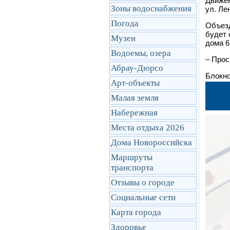
Движен
Зоны водоснабжения
ул. Ле
Погода
Объезд
будет 
Музеи
дома 6
Водоемы, озера
–
Проси
Абрау-Дюрсо
Блокно
Арт-объекты
Малая земля
Набережная
Места отдыха 2026
Дома Новороссийска
Маршруты
транcпорта
Отзывы о городе
Социальные сети
Карта города
Здоровье