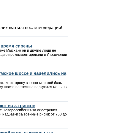
бликоваться после модерации!
о время сирены
яже Мысхако он и другие люди не
туацию прокомментировали в Управлении
мское шоссе и нацелились на
ежал в сторону военно-морской базы,
ому шоссе постоянно паркуются машины
ют из-за рисков
т Новороссийск из-за обострения
ы надбавки за военные риски: от 750 до
 проблемных котельных