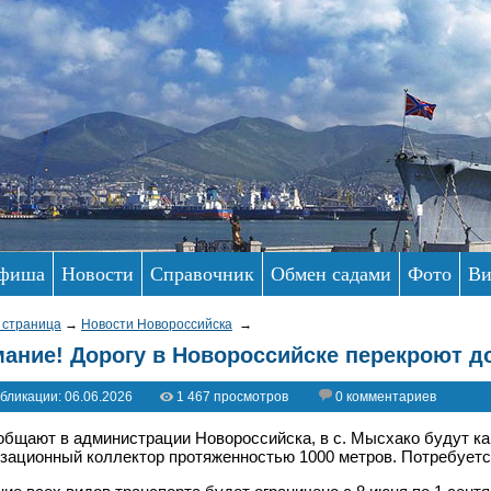
фиша
Новости
Справочник
Обмен садами
Фото
Ви
 страница
→
Новости Новороссийска
→
ание! Дорогу в Новороссийске перекроют д
бликации: 06.06.2026
1 467 просмотров
0 комментариев
общают в администрации Новороссийска, в с. Мысхако будут к
зационный коллектор протяженностью 1000 метров. Потребуется