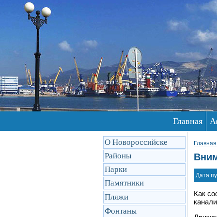
Главная
А
О Новороссийске
Главная
Районы
Вним
Парки
Дата пу
Памятники
Как со
Пляжи
канали
Фонтаны