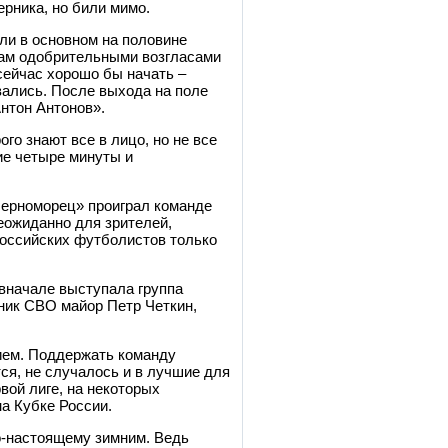
рника, но били мимо.
ли в основном на половине
там одобрительными возгласами
сейчас хорошо бы начать –
вались. После выхода на поле
Антон Антонов».
го знают все в лицо, но не все
ие четыре минуты и
Черноморец» проиграл команде
еожиданно для зрителей,
российских футболистов только
вначале выступала группа
тник СВО майор Петр Четкин,
ием. Поддержать команду
ся, не случалось и в лучшие для
вой лиге, на некоторых
а Кубке России.
о-настоящему зимним. Ведь