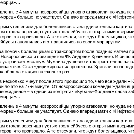
оморца»…
вленные 4 минуты новороссийцы упорно атаковали, но чуда не 
морец» больше не участвует. Однако впереди матч с «Нефтехи
рым утешением для болельщиков стала удивительная картина 
Там стояла вереница пустых троллейбусов с открытыми дверям
торов, что произошло. А те отвечали, что ждут болельщиков, чт
йбусы наполнялись и отправлялись по своим маршрутам.
а помочь болельщикам с транспортом после поздних матчей пр
 Новороссийска и президентом ФК Андреем Кравченко. И он пош
 устраивает «волну». Мужчина душевно и так трогательно нача
чинается». Стал «дирижировать» процессом. Зрители поочередн
» обошла стадион несколько раз.
з несколько минут после этого произошло то, чего все ждали –
 было это на 77-й минуте. От новороссийской команды ждали ещ
неожиданное – в одной из контратак «Кубань–Холдинг» снова за
оморца»…
вленные 4 минуты новороссийцы упорно атаковали, но чуда не 
морец» больше не участвует. Однако впереди матч с «Нефтехи
рым утешением для болельщиков стала удивительная картина 
Там стояла вереница пустых троллейбусов с открытыми дверям
торов, что произошло. А те отвечали, что ждут болельщиков, чт