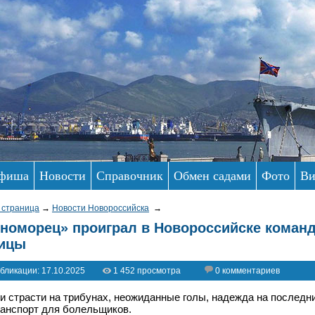
фиша
Новости
Справочник
Обмен садами
Фото
Ви
 страница
→
Новости Новороссийска
→
номорец» проиграл в Новороссийске команд
ницы
бликации: 17.10.2025
1 452 просмотра
0 комментариев
и страсти на трибунах, неожиданные голы, надежда на последн
анспорт для болельщиков.