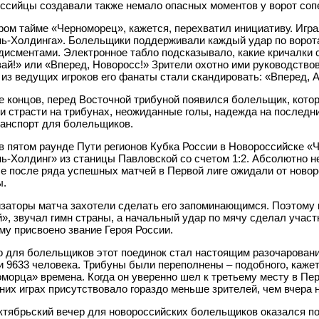
ссийцы создавали также немало опасных моментов у ворот сопе
ром тайме «Черноморец», кажется, перехватил инициативу. Игра
ь-Холдинга». Болельщики поддерживали каждый удар по воро
дисментами. Электронное табло подсказывало, какие кричалки 
ай!» или «Вперед, Новоросс!» Зрители охотно ими руководство
 из ведущих игроков его фанаты стали скандировать: «Вперед, 
е концов, перед Восточной трибуной появился болельщик, которо
и страсти на трибунах, неожиданные голы, надежда на последн
анспорт для болельщиков.
в пятом раунде Пути регионов Кубка России в Новороссийске «
ь-Холдинг» из станицы Павловской со счетом 1:2. Абсолютно н
е после ряда успешных матчей в Первой лиге ожидали от ново
ы.
заторы матча захотели сделать его запоминающимся. Поэтому 
», звучал гимн страны, а начальный удар по мячу сделал учас
му присвоено звание Героя России.
 для болельщиков этот поединок стал настоящим разочарован
 9633 человека. Трибуны были переполнены – подобного, кажет
морца» времена. Когда он уверенно шел к третьему месту в Пер
их играх присутствовало гораздо меньше зрителей, чем вчера н
ктябрьский вечер для новороссийских болельщиков оказался п