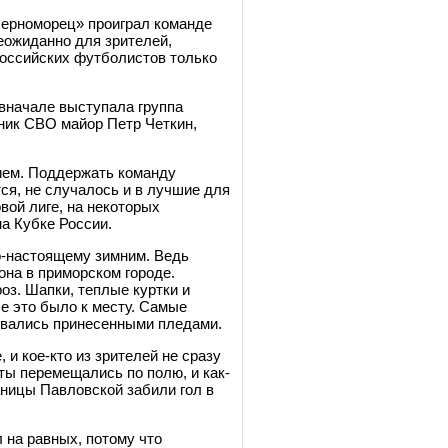
Черноморец» проиграл команде
еожиданно для зрителей,
российских футболистов только
вначале выступала группа
тник СВО майор Петр Четкин,
ием. Поддержать команду
ся, не случалось и в лучшие для
вой лиге, на некоторых
а Кубке России.
о-настоящему зимним. Ведь
она в приморском городе.
роз. Шапки, теплые куртки и
се это было к месту. Самые
ывались принесенными пледами.
 и кое-кто из зрителей не сразу
ты перемещались по полю, и как-
таницы Павловской забили гол в
 на равных, потому что