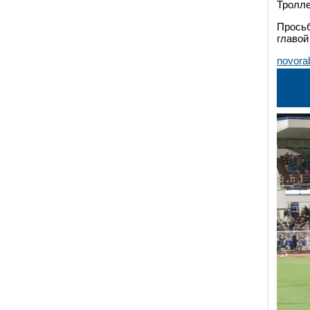
Тролле
Просьб
главой
novora