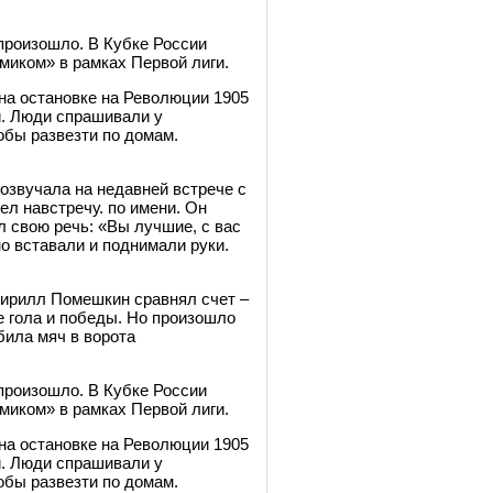
произошло. В Кубке России
миком» в рамках Первой лиги.
на остановке на Революции 1905
и. Люди спрашивали у
обы развезти по домам.
озвучала на недавней встрече с
ел навстречу.
по имени. Он
л свою речь: «Вы лучшие, с вас
о вставали и поднимали руки.
 Кирилл Помешкин сравнял счет –
е гола и победы. Но произошло
била мяч в ворота
произошло. В Кубке России
миком» в рамках Первой лиги.
на остановке на Революции 1905
и. Люди спрашивали у
обы развезти по домам.