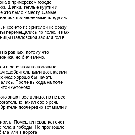
она в приморском городе.
роз. Шапки, теплые куртки и
се это было к месту. Самые
ывались принесенными пледами.
 и кое-кто из зрителей не сразу
ты перемещались по полю, и как-
таницы Павловской забили гол в
 на равных, потому что
рника, но били мимо.
ли в основном на половине
там одобрительными возгласами
сейчас хорошо бы начать –
вались. После выхода на поле
Антон Антонов».
го знают все в лицо, но не все
рогательно начал свою речь:
 Зрители поочередно вставали и
 Кирилл Помешкин сравнял счет –
е гола и победы. Но произошло
била мяч в ворота