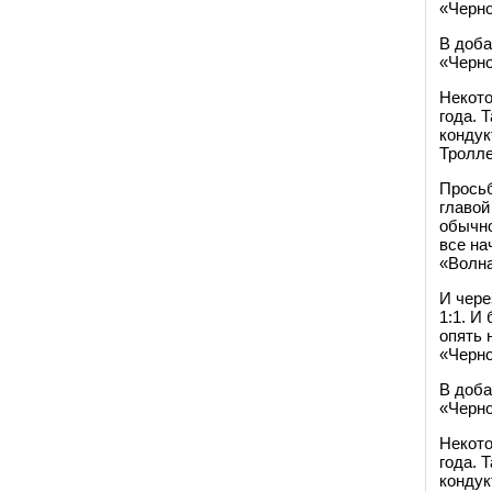
«Черн
В доба
«Черно
Некото
года. 
кондук
Тролле
Просьб
главой
обычно
все на
«Волна
И чере
1:1. И
опять 
«Черн
В доба
«Черно
Некото
года. 
кондук