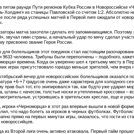
в пятом раунде Пути регионов Кубка России в Новороссийске «
ь-Холдинг» из станицы Павловской со счетом 1:2. Абсолютно н
е после ряда успешных матчей в Первой лиге ожидали от ново
ы.
заторы матча захотели сделать его запоминающимся. Поэтому 
», звучал гимн страны, а начальный удар по мячу сделал учас
му присвоено звание Героя России.
 для болельщиков этот поединок стал настоящим разочарован
 9633 человека. Трибуны были переполнены – подобного, кажет
морца» времена. Когда он уверенно шел к третьему месту в Пер
их играх присутствовало гораздо меньше зрителей, чем вчера н
ктябрьский вечер для новороссийских болельщиков оказался п
атура +6-+7 градусов очень даже характерна для холодного сез
у прав был тот, кто экипировался так, как будто уже ударил мо
а, штаны с начесом, толстые носки и утепленные кроссовки – в
мотрительные, устроившись в зрительских креслах, еще и укр
, игроки «Черноморца» в этот раз впервые вышли в новой форме,
лил, что надо болеть за игроков в черных футболках. Футболис
запно прямо на первых минутах игры, оказалось, что гости из с
 новороссийцев.
а из Второй лиги очень активно атаковала. Первый тайм прошел