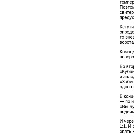
темпер
Поэтом
свитер
предус
Кстати
опреде
то вне
ворота
Команд
новоро
Во вто
«Кубан
и апло
«Забив
одного
В конц
— по и
«Вы лу
подним
И чере
1:1. И
опять 