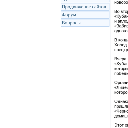
новоро
Продвижение сайтов
Во вто
Форум
«Кубан
и апло
Вопросы
«Забив
одного
В конц
Холод 
спецтр
Вчера 
«Кубан
которы
побед
Органи
«Лицей
которо
Однако
пришли
«Черно
домашн
Этот о