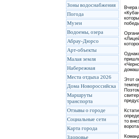
Зоны водоснабжения
Вчера 
«Кубан
Погода
которы
Музеи
побед
Водоемы, озера
Органи
«Лицей
Абрау-Дюрсо
которо
Арт-объекты
Однако
Малая земля
пришли
«Черно
Набережная
домашн
Места отдыха 2026
Этот о
темпер
Дома Новороссийска
Поэтом
Маршруты
свитер
предус
транcпорта
Отзывы о городе
Кстати
опреде
Социальные сети
то вне
ворота
Карта города
Команд
Здоровье