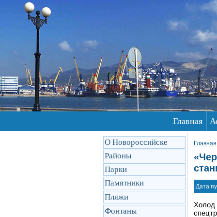
Главная
А
О Новороссийске
Главная
Районы
«Чер
ста
Парки
Памятники
Дата пу
Пляжи
Холод 
Фонтаны
спецтр