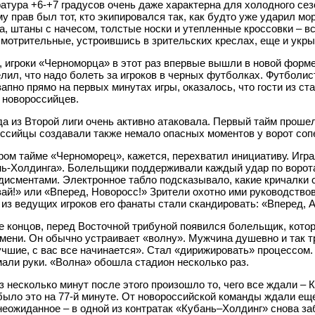
атура +6-+7 градусов очень даже характерна для холодного сез
у прав был тот, кто экипировался так, как будто уже ударил мо
а, штаны с начесом, толстые носки и утепленные кроссовки – в
мотрительные, устроившись в зрительских креслах, еще и укр
, игроки «Черноморца» в этот раз впервые вышли в новой форме,
лил, что надо болеть за игроков в черных футболках. Футболис
запно прямо на первых минутах игры, оказалось, что гости из с
 новороссийцев.
а из Второй лиги очень активно атаковала. Первый тайм прошел
ссийцы создавали также немало опасных моментов у ворот сопе
ром тайме «Черноморец», кажется, перехватил инициативу. Игра
ь-Холдинга». Болельщики поддерживали каждый удар по воро
дисментами. Электронное табло подсказывало, какие кричалки 
ай!» или «Вперед, Новоросс!» Зрители охотно ими руководство
 из ведущих игроков его фанаты стали скандировать: «Вперед, 
е концов, перед Восточной трибуной появился болельщик, которо
мени. Он обычно устраивает «волну». Мужчина душевно и так т
чшие, с вас все начинается». Стал «дирижировать» процессом.
али руки. «Волна» обошла стадион несколько раз.
з несколько минут после этого произошло то, чего все ждали –
 было это на 77-й минуте. От новороссийской команды ждали ещ
неожиданное – в одной из контратак «Кубань–Холдинг» снова за