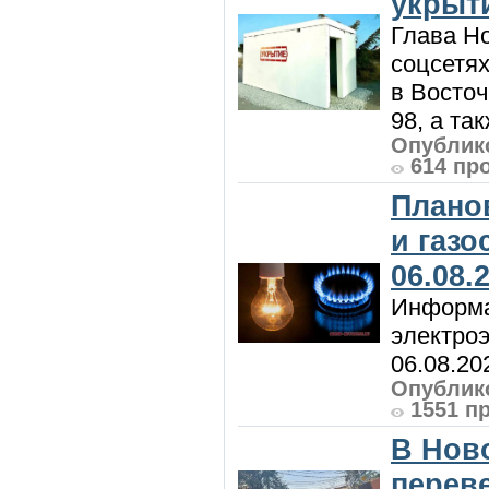
укрыт
Глава Н
соцсетях
в Восточ
98, а та
Опублико
614 пр
Плано
и газ
06.08.
Информа
электроэ
06.08.20
Опублико
1551 п
В Нов
перев