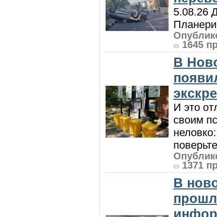
5.08.26 
Планерис
Опублико
1645 п
В Нов
появи
экскр
И это от
своим пс
неловко:
поверьте
Опублико
1371 п
В нов
прошл
инфор