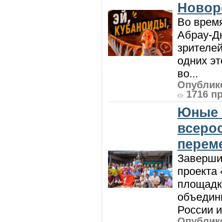
Новор
Во врем
Абрау-Д
зрителей
одних эт
во...
Опублико
1716 п
Юные 
всеро
перем
Заверши
проекта 
площадк
объедин
России и 
Опублико