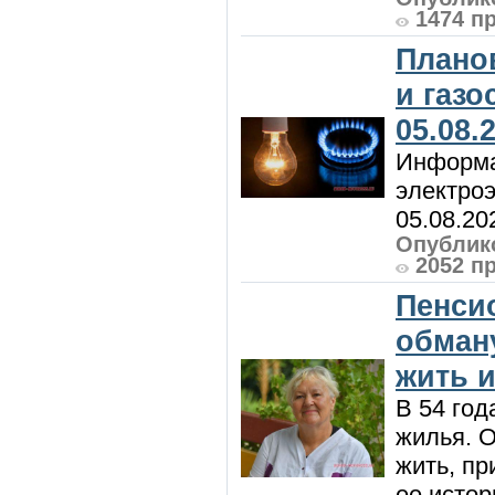
1474 п
Плано
и газ
05.08.
Информа
электроэ
05.08.20
Опублико
2052 п
Пенси
обман
жить и
В 54 год
жилья. 
жить, пр
ее истор