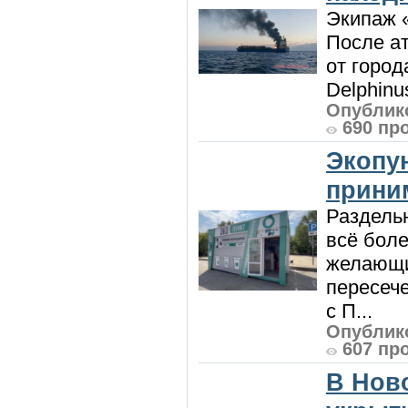
Экипаж 
После ат
от город
Delphinu
Опублико
690 пр
Экопу
приним
Раздель
всё боле
желающи
пересече
с П...
Опублико
607 пр
В Нов