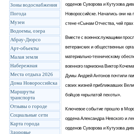
орденов Суворова и Кутузова див
Зоны водоснабжения
Погода
Новороссийске. Начались они на 
Музеи
стене «Сынам Отчества, чей прах
Водоемы, озера
Вместе с военнослужащими просл
Абрау-Дюрсо
ветеранских и общественных орг
Арт-объекты
материально-техническому обесп
Малая земля
Набережная
военного гарнизона Виктор Кочем
Места отдыха 2026
Думы Андрей Антонов почтили па
Дома Новороссийска
своих жизней приближавших Вели
Маршруты
бойцов «крылатой пехоты».
транcпорта
Отзывы о городе
Ключевое событие прошло в Морск
Социальные сети
ордена Александра Невского и ле
Карта города
орденов Суворова и Кутузова диви
Здоровье