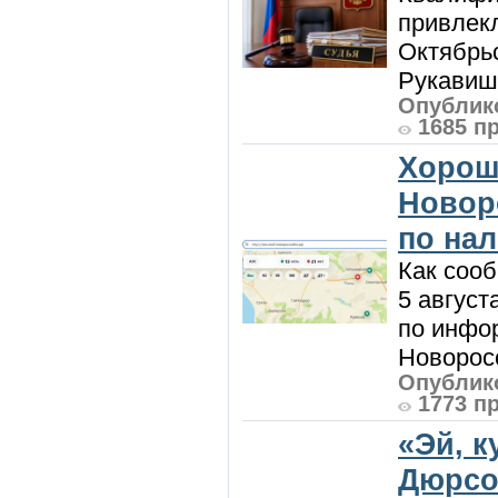
привлек
Октябрь
Рукавиш
Опублико
1685 п
Хорош
Новор
по на
Как сооб
5 август
по инфо
Новоросс
Опублико
1773 п
«Эй, к
Дюрсо