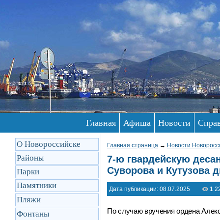
Главная
Афиша
Новости
Спра
О Новороссийске
Главная страница
→
Новости Новоросс
Районы
7-ю гвардейскую дес
Суворова и Кутузова 
Парки
Памятники
Дата публикации: 08.07.2025
1 2
Пляжи
По случаю вручения ордена Алекс
Фонтаны