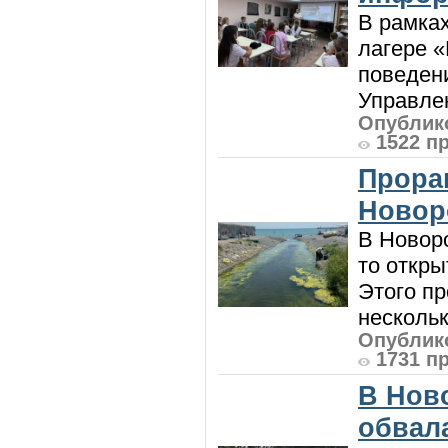
В рамка
лагере 
поведени
Управлен
Опублико
1522 п
Прора
Новор
В Новоро
то откры
Этого п
нескольк
Опублико
1731 п
В Нов
обвала