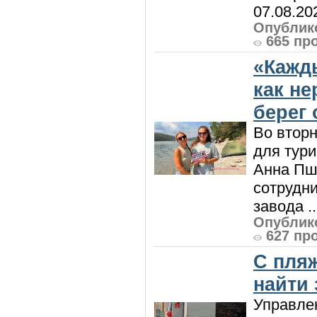
07.08.20
Опублико
665 пр
«Кажд
как н
берег 
Во вторн
для тур
Анна Пш
сотрудн
завода ..
Опублико
627 пр
С пляж
найти
Управле