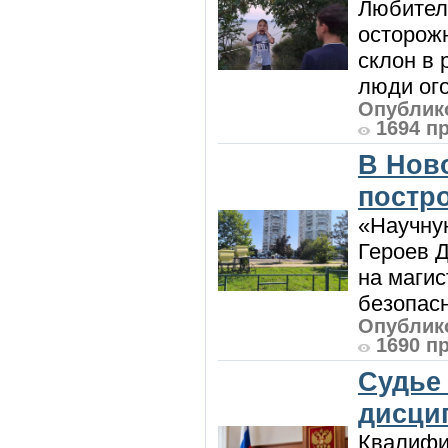
Любител
осторож
склон в
люди ого
Опублико
1694 п
В Нов
постро
«Научную
Героев Д
на магис
безопасн
Опублико
1690 п
Судье
дисци
Квалифи