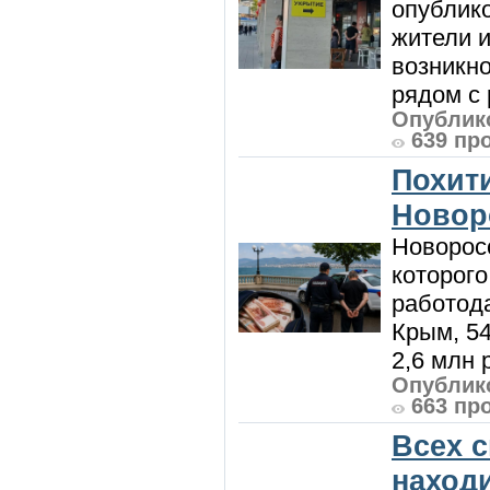
опублик
жители и
возникн
рядом с 
Опублико
639 пр
Похити
Новор
Новорос
которого
работод
Крым, 5
2,6 млн р
Опублико
663 пр
Всех 
наход