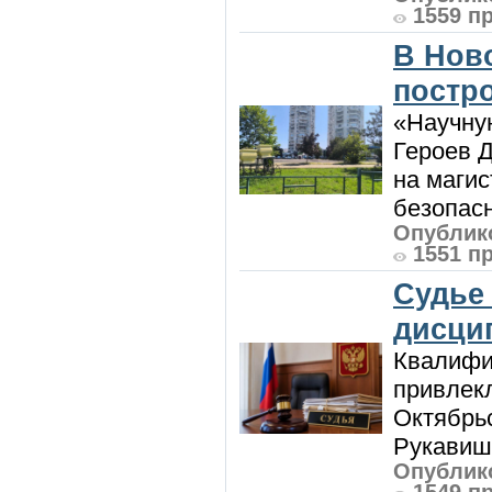
1559 п
В Нов
постро
«Научную
Героев Д
на магис
безопасн
Опублико
1551 п
Судье
дисци
Квалифи
привлек
Октябрь
Рукавиш
Опублико