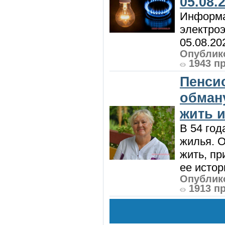
05.08.
Информа
электроэ
05.08.20
Опублико
1943 п
Пенси
обман
жить и
В 54 год
жилья. 
жить, пр
ее истор
Опублико
1913 п