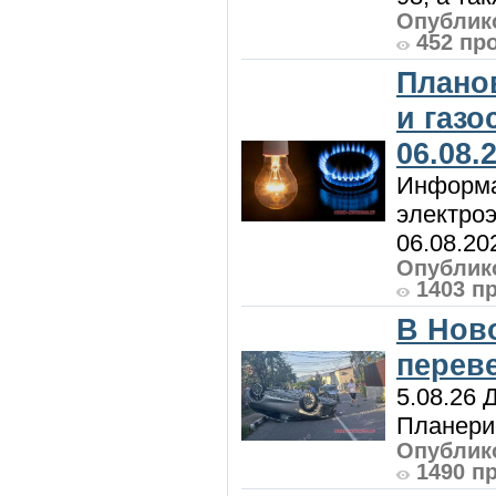
Опублико
452 пр
Плано
и газ
06.08.
Информа
электроэ
06.08.20
Опублико
1403 п
В Нов
перев
5.08.26 
Планерис
Опублико
1490 п