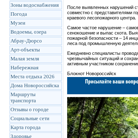
Зоны водоснабжения
После выявленных нарушений ст
совместно с представителями го
Погода
краевого лесопожарного центра.
Музеи
Самое частое нарушение
–
самов
Водоемы, озера
сенокошение и выпас скота. Выя
пожарной безопасности
–
14 инц
Абрау-Дюрсо
леса под промышленную деятел
Арт-объекты
Ежедневно специалисты проводя
Малая земля
чрезвычайных ситуаций и сохра
активным участником сохранения
Набережная
Блокнот Новороссийск
Места отдыха 2026
Дома Новороссийска
Маршруты
транcпорта
Отзывы о городе
Социальные сети
Карта города
Здоровье