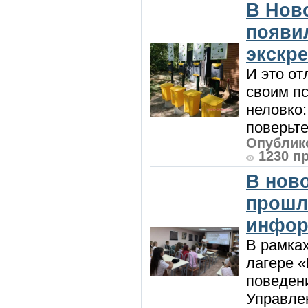
В Нов
появи
экскр
И это от
своим пс
неловко:
поверьте
Опублико
1230 п
В нов
прошл
инфор
В рамка
лагере 
поведени
Управлен