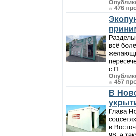
Опублико
476 пр
Экопу
приним
Раздель
всё боле
желающи
пересече
с П...
Опублико
457 пр
В Нов
укрыт
Глава Н
соцсетях
в Восточ
98, а та