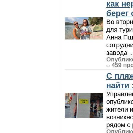
как н
берег 
Во вторн
для тур
Анна Пш
сотрудн
завода ..
Опублико
459 пр
С пляж
найти
Управле
опублик
жители и
возникн
рядом с 
Опублико