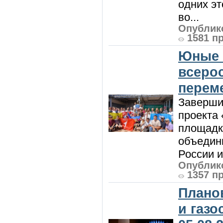
одних эт
во...
Опублико
1581 п
Юные 
всеро
перем
Заверши
проекта 
площадк
объедин
России и 
Опублико
1357 п
Плано
и газ