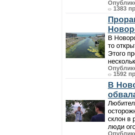
Опублико
1383 п
Прора
Новор
В Новоро
то откры
Этого п
нескольк
Опублико
1592 п
В Нов
обвала
Любител
осторож
склон в
люди ого
Опублико