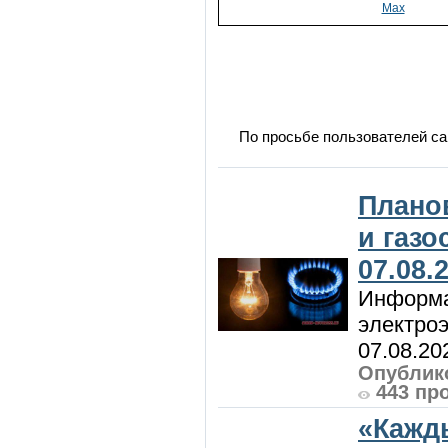
Max
По просьбе пользователей са
Плано
и газ
07.08.
Информа
электроэ
07.08.20
Опублико
443 пр
«Кажд