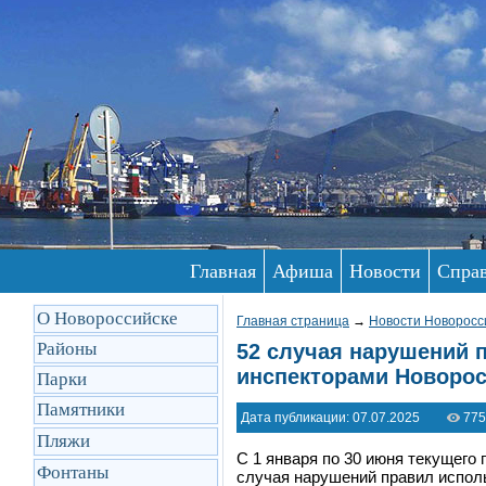
Главная
Афиша
Новости
Спра
О Новороссийске
Главная страница
→
Новости Новоросс
Районы
52 случая нарушений 
инспекторами Новорос
Парки
Памятники
Дата публикации: 07.07.2025
775
Пляжи
С 1 января по 30 июня текущего
Фонтаны
случая нарушений правил испол