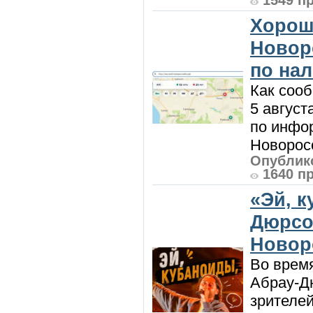
1549 п
Хорош
Новор
по на
Как сооб
5 август
по инфо
Новоросс
Опублико
1640 п
«Эй, к
Дюрсо
Новор
Во врем
Абрау-Д
зрителей