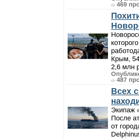
469 пр
Похити
Новор
Новорос
которого
работод
Крым, 5
2,6 млн р
Опублико
487 пр
Всех 
наход
Экипаж 
После ат
от город
Delphinu