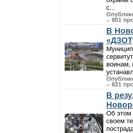
с...
Опублико
901 пр
В Нов
«ДЗОТ
Муницип
сервитут
воинам, 
устанавл
Опублико
821 пр
В рез
Новор
Об этом
своем т
пострад