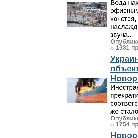
Вода нак
офисным
хочется,
наслажда
звуча...
Опублико
1631 п
Украи
объект
Новор
Иностра
прекрат
соответ
же стало
Опублико
1754 п
Новор