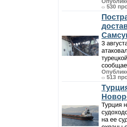
Опублико
530 пр
Постр
доста
Самсу
3 август
атакова
турецкой
сообщает
Опублико
513 пр
Турция
Новор
Турция н
судоход
на ее су
охраны 