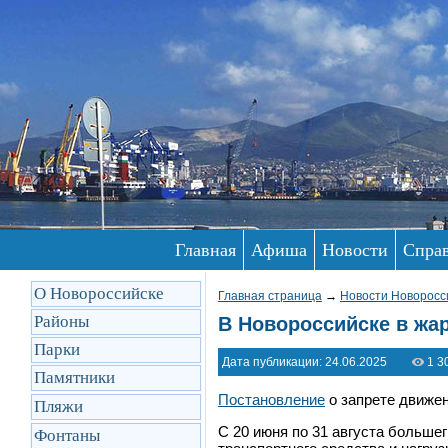
Главная
Афиша
Новости
Спра
О Новороссийске
Главная страница
→
Новости Новоросс
Районы
В Новороссийске в жа
Парки
Дата публикации: 24.06.2025
1 3
Памятники
Постановление
о запрете движен
Пляжи
С 20 июня по 31 августа больш
Фонтаны