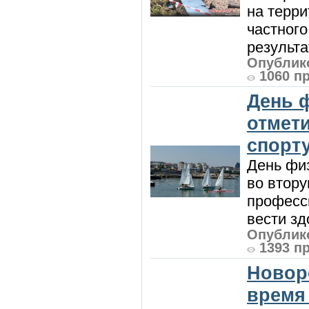
на терри
частного
результат
Опублико
1060 п
День 
отмет
спорт
День физ
во втору
професси
вести зд
Опублико
1393 п
Новор
время