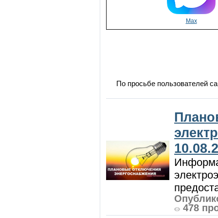
Max
По просьбе пользователей са
Плано
элект
10.08.
Информа
электроэ
предоста
Опублико
478 пр