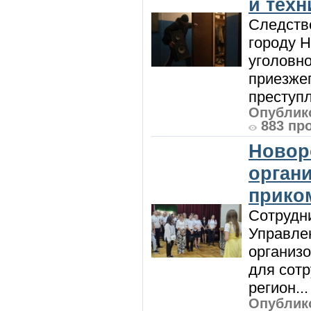
и техн
Следств
городу 
уголовно
приезжег
преступл
Опублико
883 пр
Новор
орган
прико
Сотрудни
Управле
организо
для сот
регион...
Опублико