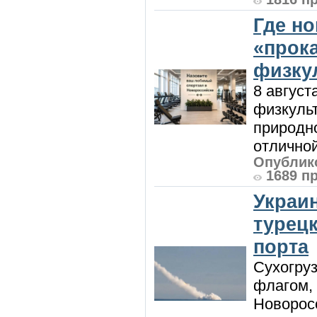
Где н
«прок
физку
8 август
физкульт
природно
отличной
Опублико
1689 п
Украи
турецк
порта
Сухогру
флагом,
Новорос