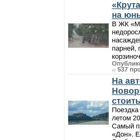
«Крут
на юн
В ЖК «М
недоросл
насажде
парней, 
корзиноч
Опублико
537 пр
На ав
Новоро
стоить
Поездка
летом 20
Самый п
«Дон». Е