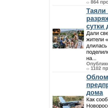
864 пр
Таяли
разря
сутки
Дали све
жители «
длилась 
поделилс
на...
Опублико
1102 п
Облом
предп
дома
Как сооб
Новорос