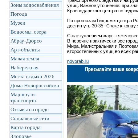
транспортного средства и нагруз
Зоны водоснабжения
улиц. Важное уточнение: при зн
Краснодарского центра по гидро
Погода
По прогнозам Гидрометцентра Р
Музеи
достигнуть 30-35 °C уже к концу 
Водоемы, озера
С наступлением жары тяжеловеса
Абрау-Дюрсо
В перечне практически все горо
Мира, Магистральная и Портовая,
Арт-объекты
второстепенных улиц во всех ра
Малая земля
novorab.ru
Набережная
Места отдыха 2026
Дома Новороссийска
Маршруты
транcпорта
Отзывы о городе
Социальные сети
Карта города
Здоровье