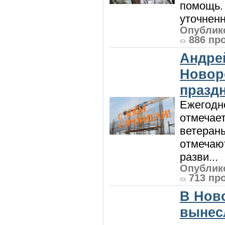
помощь. 
уточненн
Опублико
886 пр
Андре
Новор
празд
Ежегодно
отмечает
ветеран
отмечают
разви...
Опублико
713 пр
В Нов
вынес