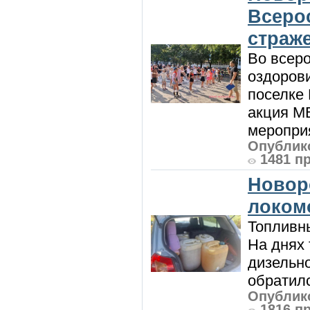
Всеро
страж
Во всеро
оздоров
поселке
акция М
мероприя
Опублико
1481 п
Новор
локом
Топливны
На днях
дизельн
обратилс
Опублико
1816 п