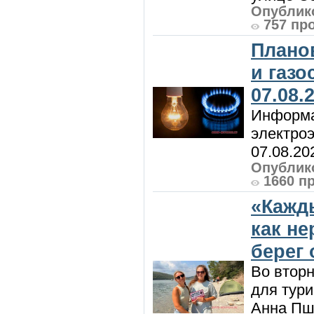
Опублико
757 пр
Плано
и газ
07.08.
Информа
электроэ
07.08.20
Опублико
1660 п
«Кажд
как н
берег 
Во вторн
для тур
Анна Пш