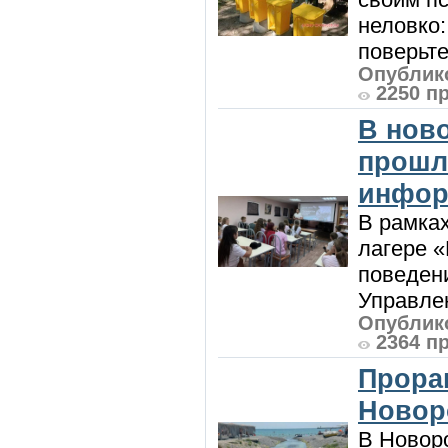
неловко:
поверьте
Опублико
2250 п
В нов
прошл
инфор
В рамка
лагере 
поведени
Управлен
Опублико
2364 п
Прора
Новор
В Новоро