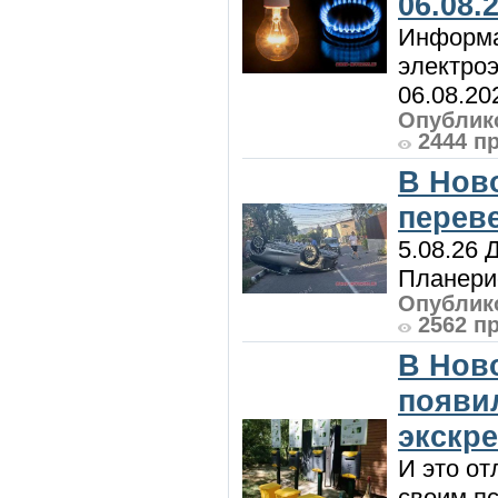
06.08.
Информа
электроэ
06.08.20
Опублико
2444 п
В Нов
перев
5.08.26 
Планерис
Опублико
2562 п
В Нов
появи
экскр
И это от
своим пс