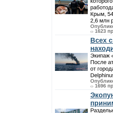
которого
работод
Крым, 5
2,6 млн р
Опублико
1623 п
Всех 
наход
Экипаж 
После ат
от город
Delphinu
Опублико
1696 п
Экопу
приним
Раздель