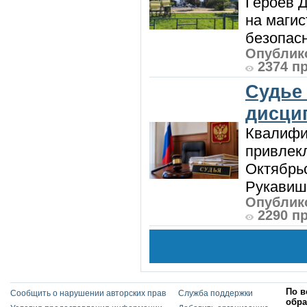
Героев Д
на магис
безопасн
Опублико
2374 п
Судье
дисци
Квалифи
привлек
Октябрь
Рукавиш
Опублико
2290 п
По в
Сообщить о нарушении авторских прав
Служба поддержки
обра