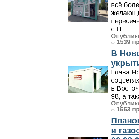
всё боле
желающи
пересече
с П...
Опублико
1539 п
В Нов
укрыт
Глава Н
соцсетях
в Восточ
98, а та
Опублико
1553 п
Плано
и газ