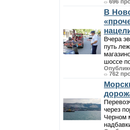
696 пр
В Нов
«проч
нацел
Вчера э
путь леж
магазин
шоссе п
Опублико
762 пр
Морск
дорож
Перевоз
через по
Черном м
надбавки