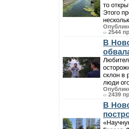
то откры
Этого п
нескольк
Опублико
2544 п
В Нов
обвала
Любител
осторож
склон в
люди ого
Опублико
2439 п
В Нов
постро
«Научную