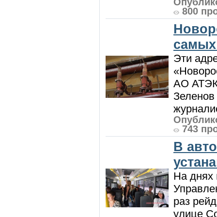
Опублико
800 пр
Новор
самых
Эти адре
«Новорос
АО АТЭК
Зеленов 
журналис
Опублико
743 пр
В авт
устан
На днях 
Управлен
раз рей
улице Со