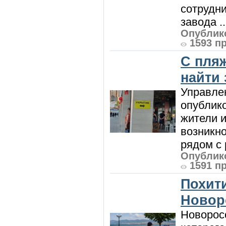
сотрудн
завода ..
Опублико
1593 п
С пляж
найти
Управле
опублик
жители и
возникн
рядом с 
Опублико
1591 п
Похити
Новор
Новорос