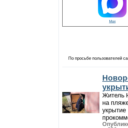
Max
По просьбе пользователей са
Новор
укрыт
Житель Н
на пляже
укрытие 
прокомме
Опублико