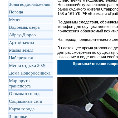
Следственным подразделением о
Зоны водоснабжения
Новороссийску завершено рассле
ранее судимого жителя Ставропо
Погода
158 и 161 УК РФ «Кража» и «Гра
Музеи
По данным следствия, обвиняем
телефон для осуществления зво
Водоемы, озера
приложения обвиняемый похитил 
Абрау-Дюрсо
На период предварительного сл
Арт-объекты
В настоящее время уголовное д
Малая земля
для рассмотрения по существу.
наказание в виде лишения свобо
Набережная
Места отдыха 2026
Дома Новороссийска
Маршруты
транcпорта
Отзывы о городе
Социальные сети
Карта города
Здоровье