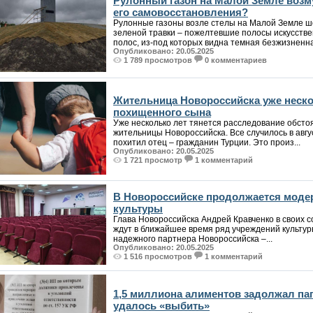
Рулонный газон на Малой Земле возм
его самовосстановления?
Рулонные газоны возле стелы на Малой Земле ш
зеленой травки – пожелтевшие полосы искусстве
полос, из-под которых видна темная безжизненна.
Опубликовано: 20.05.2025
1 789 просмотров
0 комментариев
Жительница Новороссийска уже неско
похищенного сына
Уже несколько лет тянется расследование обсто
жительницы Новороссийска. Все случилось в авгу
похитил отец – гражданин Турции. Это произ...
Опубликовано: 20.05.2025
1 721 просмотр
1 комментарий
В Новороссийске продолжается моде
культуры
Глава Новороссийска Андрей Кравченко в своих с
ждут в ближайшее время ряд учреждений культур
надежного партнера Новороссийска –...
Опубликовано: 20.05.2025
1 516 просмотров
1 комментарий
1,5 миллиона алиментов задолжал пап
удалось «выбить»