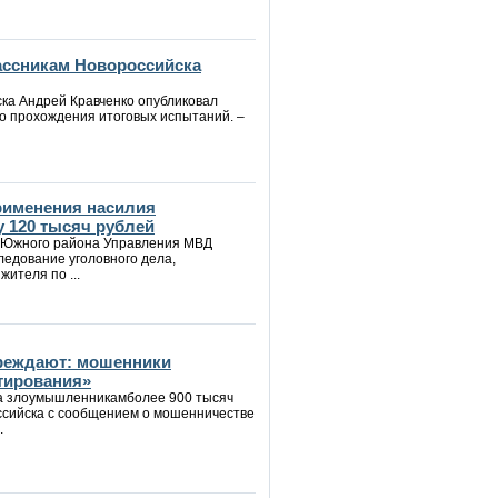
ассникам Новороссийска
ска Андрей Кравченко опубликовал
о прохождения итоговых испытаний. –
применения насилия
у 120 тысяч рублей
 Южного района Управления МВД
ледование уголовного дела,
ителя по ...
реждают: мошенники
тирования»
ла злоумышленникамболее 900 тысяч
ссийска с сообщением о мошенничестве
.