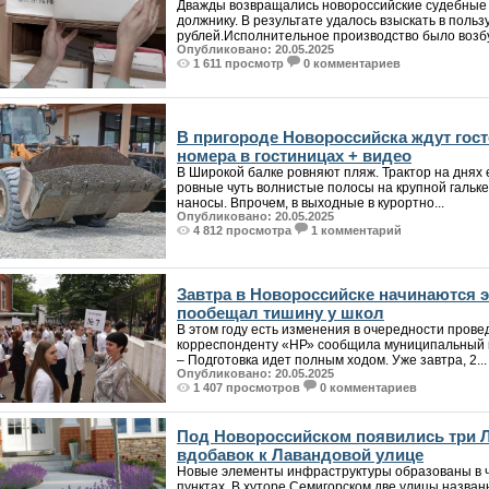
Дважды возвращались новороссийские судебные
должнику. В результате удалось взыскать в польз
рублей.Исполнительное производство было возбу
Опубликовано: 20.05.2025
1 611 просмотр
0 комментариев
В пригороде Новороссийска ждут гост
номера в гостиницах + видео
В Широкой балке ровняют пляж. Трактор на днях 
ровные чуть волнистые полосы на крупной гальк
наносы. Впрочем, в выходные в курортно...
Опубликовано: 20.05.2025
4 812 просмотра
1 комментарий
Завтра в Новороссийске начинаются э
пообещал тишину у школ
В этом году есть изменения в очередности пров
корреспонденту «НР» сообщила муниципальный 
– Подготовка идет полным ходом. Уже завтра, 2...
Опубликовано: 20.05.2025
1 407 просмотров
0 комментариев
Под Новороссийском появились три 
вдобавок к Лавандовой улице
Новые элементы инфраструктуры образованы в 
пунктах. В хуторе Семигорском две улицы назван