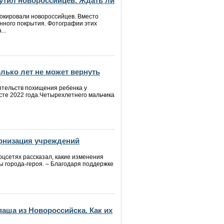
утил новороссийцев. Ждать ли
окировали новороссийцев. Вместо
нного покрытия. Фотографии этих
..
лько лет не может вернуть
ятельств похищения ребенка у
сте 2022 года.Четырехлетнего мальчика
рнизация учреждений
оцсетях рассказал, какие изменения
ы города-героя. – Благодаря поддержке
аша из Новороссийска. Как их