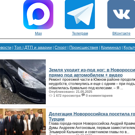
Max
Телеграм
ВКонтакте
овости
Топ
ДТП и аварии
Спорт
Происшествия
Криминал
Культ
|
|
|
|
|
|
Земля уходит из-под ног: в Новоросс
прямо под автомобилем + видео
Ремонт проезжей части в Южном районе продолж
неудобств, столкнулись и еще с одним – при подъ
обвалилась буквально под колесами. – Я ...
Опубликовано: 21.05.2025
1 672 просмотра
0 комментариев
Делегация Новороссийска посетила г
Турции
Глава города-героя Новороссийска Андрей Кравч
Думы Андреем Антоновым, первым заместителем
Эльвирой Кальченко и советником главы по в...