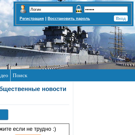
|
Регистрация
Восстановить пароль
део
Поиск
общественные новости
ите если не трудно :)