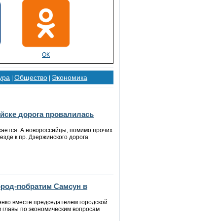
ОК
ура
Общество
Экономика
|
|
ийске дорога провалилась
ается. А новороссийцы, помимо прочих
езде к пр. Дзержинского дорога
ород-побратим Самсун в
енко вместе председателем городской
 главы по экономическим вопросам