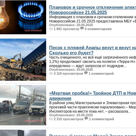
Плановое и срочное отключение элект
Новороссийске 21.05.2025
Информация о плановом и срочном отключении э
Новороссийске 21.05.2025 предоставлена МБУ «Б
Опубликовано: 20.05.2025
1 891 просмотр
0 комментариев
Песок с пляжей Анапы везут и везут н
Сколько его будет?
Часть очищенного, но всё ещё загрязнённого неф
1,2%) продолжают свозить на полигон «Терра-Н» 
определено — ждут запросов от подрядчи...
Опубликовано: 20.05.2025
3 119 просмотров
1 комментарий
«Мертвая пробка!» Тройное ДТП в Но
движение
В районе улиц Магистральная и Элеваторная пр
проезжей части практически парализовано.– Мерт
Инспекторов на месте пока нет, – рассказала...
Опубликовано: 20.05.2025
2 310 просмотров
1 комментарий