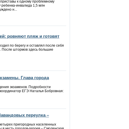
 приставы к одному проблемному
у ребенка-инвалида 1,5 млн
ждено н...
ей: ровняют пляж и готовят
ездил по берегу и оставлял после себя
е. После штормов здесь большие
кзамены. Глава города
едения экзаменов. Подробности
координатор ЕГЭ Наталья Бобровная:
Лавандовых переулка –
четырех пригородных населенных
ы в честь городов-героев – Смоленская