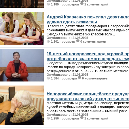
Опубликовано: 21.05.2025
1 189 просмотров
1 комментарий
Андрей Кравченко пожелал девятикл
удачно сдать экзамены
В своих соцсетях глава города-героя Новороссий
пожелания выпускникам девятых классов удачног
Сегодня у выпускников 9-х классов волн...
Опубликовано: 21.05.2025
1 201 просмотр
0 комментариев
19-летний новороссиец под угрозой 
потребовал от знакомого передать ем
Следственным подразделением отдела полиции
России по городу Новороссийску завершено расс
возбужденного в отношении 19-летнего местного ж
Опубликовано: 21.05.2025
1 384 просмотра
0 комментариев
Новороссийские полицейские предуп
предлагают высокий доход от «инвес
Местная жительница, медик-пенсионер, переве
рублей семейных накоплений.В полицию Новоро
обратилась местная жительница – бывший рабо..
Опубликовано: 21.05.2025
1 256 просмотров
1 комментарий