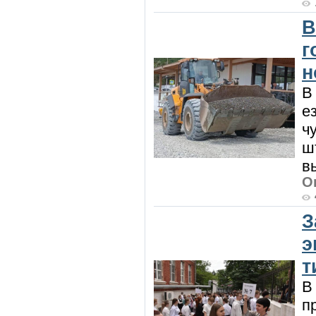
В
г
н
В
е
ч
ш
в
О
З
э
т
В
п