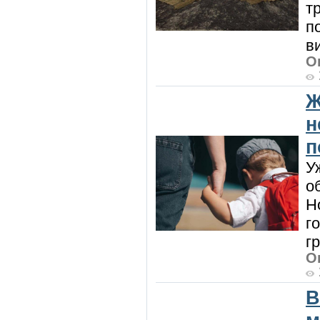
т
п
в
О
Ж
н
п
У
о
Н
г
г
О
В