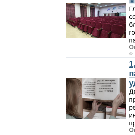
м
Г
с
б
г
п
О
1
п
у
Д
п
р
и
п
О