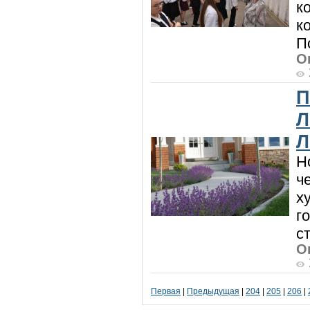
к
к
П
О
П
Л
Л
Н
ч
х
г
с
О
Первая
|
Предыдущая
|
204
|
205
|
206
|