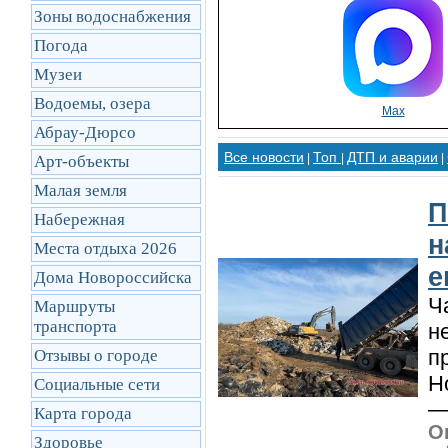
Зоны водоснабжения
Погода
Музеи
Водоемы, озера
Max
Абрау-Дюрсо
Все новости
Топ
ДТП и аварии
|
|
|
Арт-объекты
Малая земля
П
Набережная
н
Места отдыха 2026
е
Дома Новороссийска
Ч
Маршруты
транcпорта
н
п
Отзывы о городе
Н
Социальные сети
—
Карта города
О
Здоровье