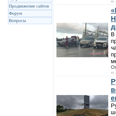
Продвижение сайтов
«
Форум
Н
Вопросы
д
В
п
ч
п
м
О
Р
в
е
Р
ш