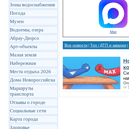
Зоны водоснабжения
Погода
Музеи
Водоемы, озера
Max
Абрау-Дюрсо
Все новости
Топ
ДТП и аварии
|
|
|
Арт-объекты
Малая земля
Н
Набережная
ко
Места отдыха 2026
Си
на
Дома Новороссийска
Оп
Маршруты
транcпорта
Отзывы о городе
Социальные сети
Карта города
Здоровье