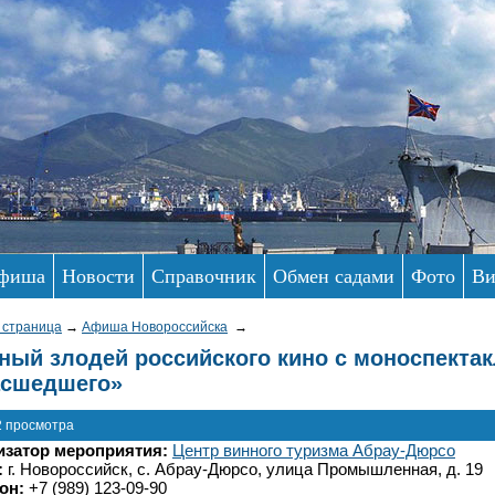
фиша
Новости
Справочник
Обмен садами
Фото
Ви
 страница
→
Афиша Новороссийска
→
ный злодей российского кино с моноспекта
асшедшего»
2 просмотра
изатор мероприятия:
Центр винного туризма Абрау-Дюрсо
:
г. Новороссийск, с. Абрау-Дюрсо, улица Промышленная, д. 19
он:
+7 (989) 123-09-90