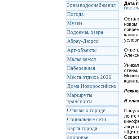
Дата 
Зоны водоснабжения
Открыть
Погода
Остало
Музеи
новом 
соврем
Водоемы, озера
капита
услови
Абрау-Дюрсо
Арт-объекты
Ответы
Алекси
Малая земля
Уникал
Набережная
стены.
Моники
Места отдыха 2026
капита
Дома Новороссийска
Режис
Маршруты
В гла
транcпорта
Отзывы о городе
Популя
ленте 
Социальные сети
кинофе
август
Карта города
«Щит о
Здоровье
Севаст