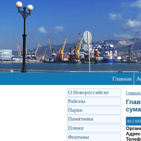
Главная
А
О Новороссийске
Главная
Районы
Глав
сум
Парки
Памятники
1 64
Пляжи
Орган
Адрес
Фонтаны
Телеф