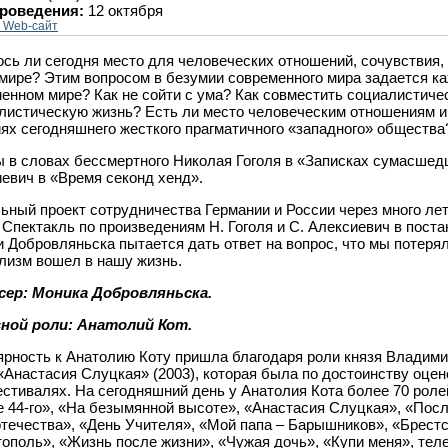
проведения:
12 октября
 Web-сайт
сь ли сегодня место для человеческих отношений, сочувствия, 
мире? Этим вопросом в безумии современного мира задается ка
енном мире? Как не сойти с ума? Как совместить социалистиче
листическую жизнь? Есть ли место человеческим отношениям и
ях сегодняшнего жесткого прагматичного «западного» общества
 в словах бессмертного Николая Гоголя в «Записках сумасшед
евич в «Время секонд хенд».
ьный проект сотрудничества Германии и России через много ле
 Спектакль по произведениям Н. Гоголя и С. Алексиевич в пост
 Добровляньска пытается дать ответ на вопрос, что мы потерял
лизм вошел в нашу жизнь.
сер: Моника Добровляньска.
вной роли: Анатолий Кот.
рность к Анатолию Коту пришла благодаря роли князя Владими
«Анастасия Слуцкая» (2003), которая была по достоинству оце
стивалях. На сегодняшний день у Анатолия Кота более 70 ролей
е 44-го», «На безымянной высоте», «Анастасия Слуцкая», «Посл
течества», «День Учителя», «Мой папа – Барышников», «Брестс
ополь», «Жизнь после жизни», «Чужая дочь», «Купи меня», те