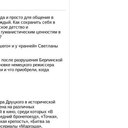
да и просто для общения в
ждый. Как сохранить себя в
ское детство и
 гуманистическим ценностям в
?
шего» и у «ранней» Светланы
т после разрушения Берлинской
ановке немецкого режиссера
и и что приобрели, когда
ра Друцкого в исторической
нена на различных
 в кино, среди которых «В
едний бронепоезд», «Точка»,
кая крепость», «Битва за
лесериалы «Маргоша»,