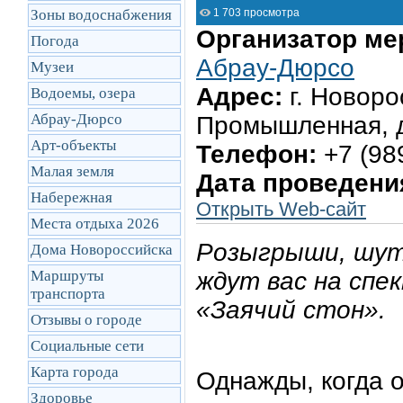
Зоны водоснабжения
1 703 просмотра
Организатор ме
Погода
Абрау-Дюрсо
Музеи
Адрес:
г. Новоро
Водоемы, озера
Абрау-Дюрсо
Промышленная, д
Арт-объекты
Телефон:
+7 (98
Малая земля
Дата проведени
Набережная
Открыть Web-сайт
Места отдыха 2026
Розыгрыши, шутк
Дома Новороссийска
Маршруты
ждут вас на сп
транcпорта
«Заячий стон».
Отзывы о городе
Социальные сети
Карта города
Однажды, когда о
Здоровье