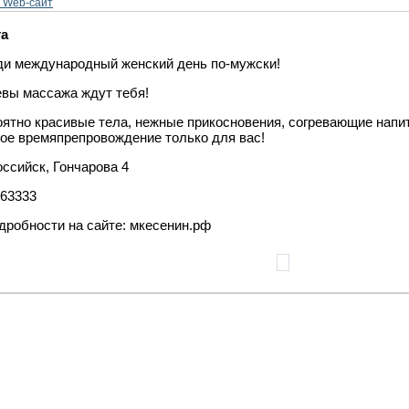
 Web-сайт
та
и международный женский день по-мужски!
вы массажа ждут тебя!
ятно красивые тела, нежные прикосновения, согревающие напитк
ое времяпрепровождение только для вас!
ссийск, Гончарова 4
63333
дробности на сайте: мкесенин.рф