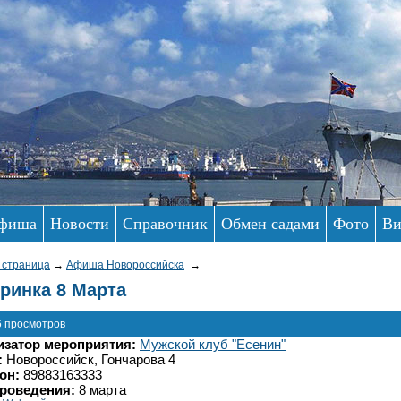
фиша
Новости
Справочник
Обмен садами
Фото
Ви
 страница
→
Афиша Новороссийска
→
ринка 8 Марта
6 просмотров
изатор мероприятия:
Мужской клуб "Есенин"
:
Новороссийск, Гончарова 4
он:
89883163333
проведения:
8 марта