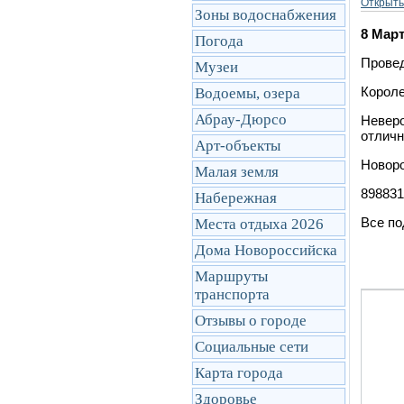
Открыть
Зоны водоснабжения
8 Мар
Погода
Провед
Музеи
Короле
Водоемы, озера
Абрау-Дюрсо
Неверо
отличн
Арт-объекты
Новоро
Малая земля
898831
Набережная
Все по
Места отдыха 2026
Дома Новороссийска
Маршруты
транcпорта
Отзывы о городе
Социальные сети
Карта города
Здоровье