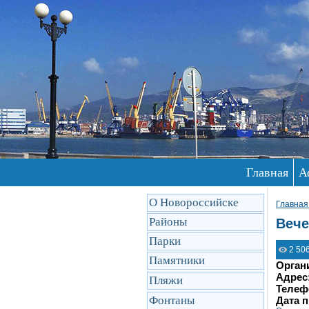
Главная
А
О Новороссийске
Главная
Районы
Вече
Парки
2 50
Памятники
Орган
Адрес
Пляжи
Телеф
Фонтаны
Дата 