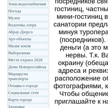
посредников свя
Зоны водоснабжения
гостиниц, частн
Погода
мини-гостиниц в
Музеи
санатории пред
Водоемы, озера
минуя туропера
Абрау-Дюрсо
(посредников).
Арт-объекты
Малая земля
деньги (а это 
Набережная
нервы. Т.к. В
Места отдыха 2026
окраину (обеща
Дома Новороссийска
адреса и рекви
Маршруты
расположение об
транcпорта
фотографиями, к
Отзывы о городе
Чтобы общение
Социальные сети
Карта города
приглашайте к н
Здоровье