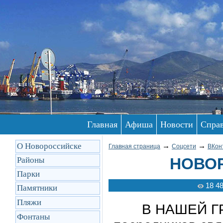
Главная
Афиша
Новости
Спра
О Новороссийске
→
→
Главная страница
Соцсети
ВКон
НОВОР
Районы
Парки
18 4
Памятники
Пляжи
В НАШЕЙ ГР
Фонтаны