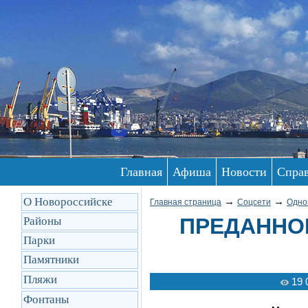
Главная
Афиша
Новости
Спра
О Новороссийске
→
→
Главная страница
Соцсети
Одно
ПРЕДАННОЕ
Районы
Парки
Памятники
Пляжи
19 
Фонтаны