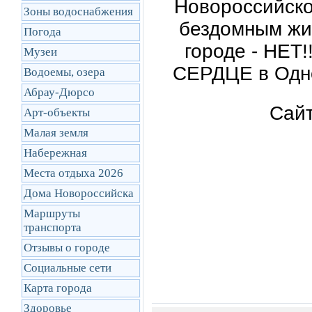
Новороссийск
Зоны водоснабжения
бездомным жи
Погода
городе - НЕ
Музеи
СЕРДЦЕ в Одно
Водоемы, озера
Абрау-Дюрсо
Сай
Арт-объекты
Малая земля
Набережная
Места отдыха 2026
Дома Новороссийска
Маршруты
транcпорта
Отзывы о городе
Социальные сети
Карта города
Здоровье