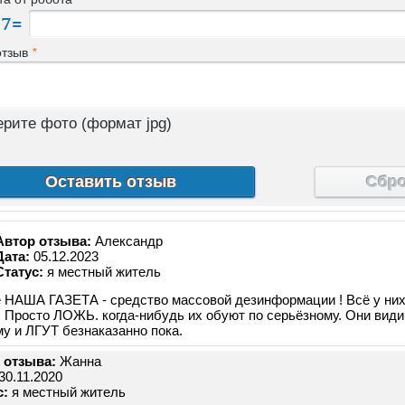
отзыв
*
рите фото (формат jpg)
Сбр
Автор отзыва:
Александр
Дата:
05.12.2023
Статус:
я местный житель
е НАША ГАЗЕТА - средство массовой дезинформации ! Всё у 
. Просто ЛОЖЬ. когда-нибудь их обуют по серьёзному. Они вид
у и ЛГУТ безнаказанно пока.
 отзыва:
Жанна
30.11.2020
с:
я местный житель