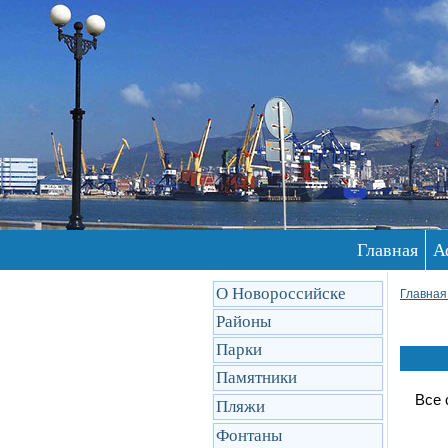
Главная
А
О Новороссийске
Главная
Районы
Парки
Памятники
Все 
Пляжи
Фонтаны