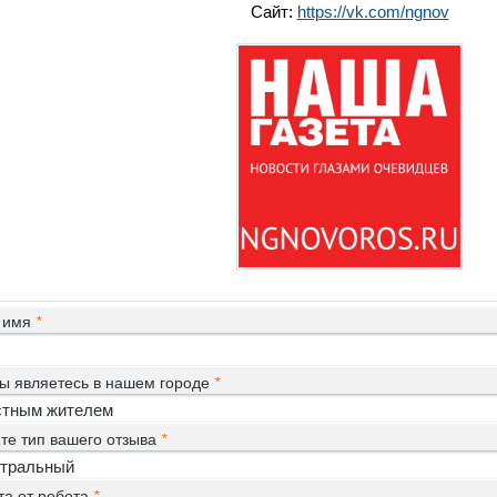
Сайт:
https://vk.com/ngnov
 имя
*
ы являетесь в нашем городе
*
те тип вашего отзыва
*
та от робота
*