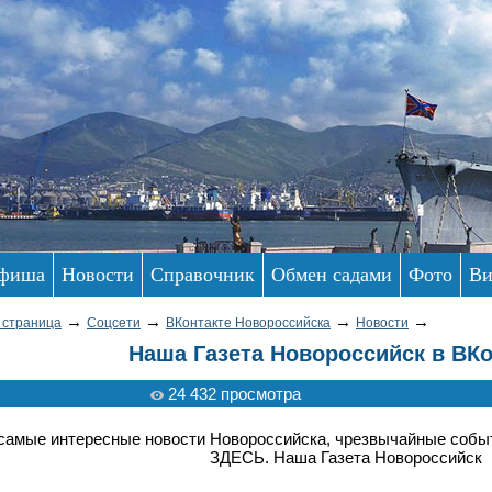
фиша
Новости
Справочник
Обмен садами
Фото
Ви
→
→
→
→
 страница
Соцсети
ВКонтакте Новороссийска
Новости
Наша Газета Новороссийск в ВКо
24 432 просмотра
самые интересные новости Новороссийска, чрезвычайные событ
ЗДЕСЬ. Наша Газета Новороссийск