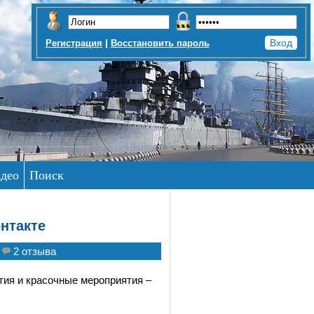
|
Регистрация
Восстановить пароль
део
Поиск
нтакте
2 отзыва
ия и красочные мероприятия –