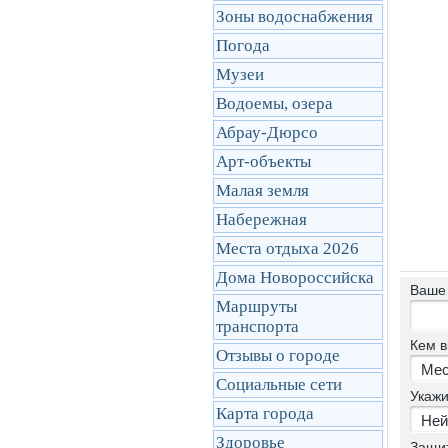
Зоны водоснабжения
Погода
Музеи
Водоемы, озера
Абрау-Дюрсо
Арт-объекты
Малая земля
Набережная
Места отдыха 2026
Дома Новороссийска
Ваше
Маршруты
транcпорта
Кем в
Отзывы о городе
Социальные сети
Укажи
Карта города
Здоровье
Защи