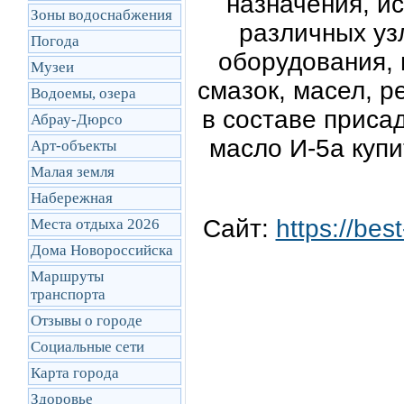
назначения, и
Зоны водоснабжения
различных уз
Погода
оборудования, 
Музеи
смазок, масел, ре
Водоемы, озера
в составе приса
Абрау-Дюрсо
масло И-5а купи
Арт-объекты
Малая земля
Набережная
Сайт:
https://bes
Места отдыха 2026
Дома Новороссийска
Маршруты
транcпорта
Отзывы о городе
Социальные сети
Карта города
Здоровье