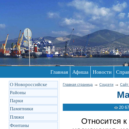
Главная
Афиша
Новости
Спра
О Новороссийске
→
→
Главная страница
Соцсети
Сайт
Ма
Районы
Парки
20 6
Памятники
Пляжи
Относится к
Фонтаны