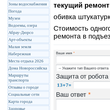
текущий ремонт
Зоны водоснабжения
Погода
обивка штукатурк
Музеи
Водоемы, озера
Стоимость одного
Абрау-Дюрсо
ремонта в подъе
Арт-объекты
Малая земля
Ваше имя
*
Набережная
Места отдыха 2026
Дома Новороссийска
Защита от робота
Маршруты
транcпорта
Отзывы о городе
Ваш ответ
*
Социальные сети
Карта города
Здоровье