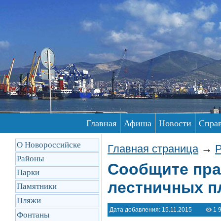
Главная
Афиша
Новости
Спра
О Новороссийске
Главная страница
→
Р
Районы
Сообщите пра
Парки
лестничных п
Памятники
Пляжи
Дата добавления: 15.11.2015
1 
Фонтаны