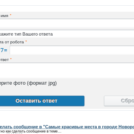
 имя
*
та от робота
*
ответ
*
рите фото (формат jpg)
Сбр
делать сообщение в "Самые красивые места в городе Новоро
но как сделать сообщение в теме....