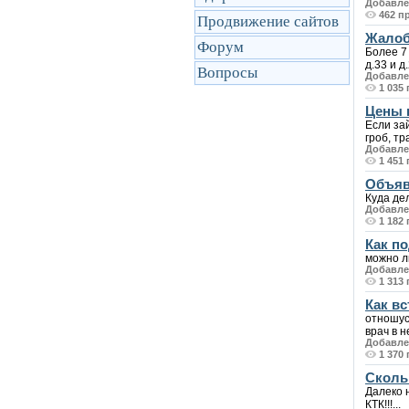
Добавлен
462 п
Продвижение сайтов
Жалоб
Форум
Более 7
д.33 и д
Вопросы
Добавлен
1 035
Цены 
Если зай
гроб, тр
Добавлен
1 451
Объяв
Куда де
Добавлен
1 182
Как по
можно л
Добавлен
1 313
Как вс
отношусь
врач в н
Добавлен
1 370
Сколь
Далеко н
КТК!!!...