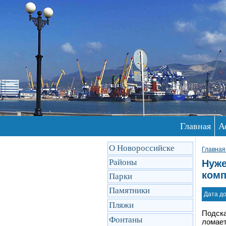
Главная
А
О Новороссийске
Главная
Районы
Нуже
комп
Парки
Памятники
Дата до
Пляжи
Подска
Фонтаны
ломае