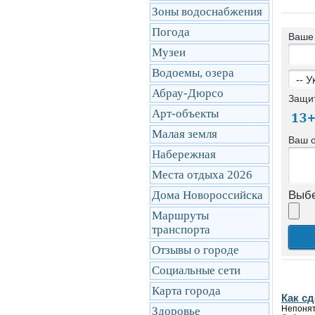
Зоны водоснабжения
Погода
Ваше
Музеи
Водоемы, озера
Абрау-Дюрсо
Защи
Арт-объекты
Малая земля
Ваш 
Набережная
Места отдыха 2026
Дома Новороссийска
Выбе
Маршруты
транcпорта
Отзывы о городе
Социальные сети
Карта города
Как с
Непонят
Здоровье