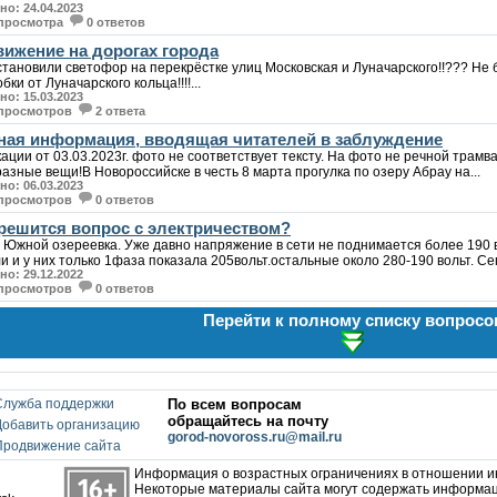
о: 24.04.2023
 просмотра
0 ответов
вижение на дорогах города
становили светофор на перекрёстке улиц Московская и Луначарского!!??? Не
бки от Луначарского кольца!!!!...
о: 15.03.2023
 просмотров
2 ответа
ная информация, вводящая читателей в заблуждение
ации от 03.03.2023г. фото не соответствует тексту. На фото не речной трамва
разные вещи!В Новороссийске в честь 8 марта прогулка по озеру Абрау на...
о: 06.03.2023
 просмотров
0 ответов
 решится вопрос с электричеством?
 Южной озереевка. Уже давно напряжение в сети не поднимается более 190 
 и у них только 1фаза показала 205вольт.остальные около 280-190 вольт. Сег
о: 29.12.2022
 просмотров
0 ответов
Перейти к полному списку вопросо
Служба поддержки
По всем вопросам
обращайтесь на почту
Добавить организацию
gorod-novoross.ru@mail.ru
Продвижение сайта
Информация о возрастных ограничениях в отношении 
Некоторые материалы сайта могут содержать информац