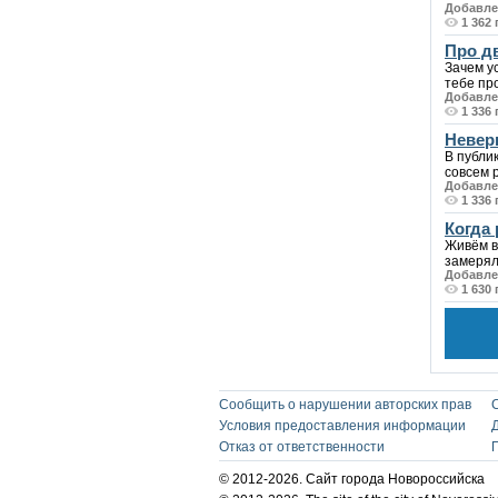
Добавлен
1 362
Про д
Зачем у
тебе про
Добавлен
1 336
Невер
В публик
совсем 
Добавлен
1 336
Когда
Живём в
замеряли
Добавлен
1 630
Сообщить о нарушении авторских прав
Условия предоставления информации
Отказ от ответственности
© 2012-2026. Сайт города Новороссийска