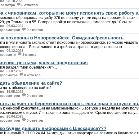
о: 08.10.2025
росмотра
0 ответов
а к чиновникам ,которые не могут исполнять свою работу и
 месяцев обращаюсь в службу 076 по поводу утечки воды на проезжей части, 
.29; ул.Тельмана д.55. В мороз пройти не возможно, намерзает до 10 см. то...
о: 06.03.2024
 просмотров
0 ответов
на похороны в Новороссийске. Ожидание/реальность.
ти в гугл и узнать сколько стоят похороны в новороссийске, то можно увидеть
анспортировка... Без излишеств и гробов из красного дерева конечно. ...
о: 09.12.2023
 просмотр
3 ответа
ления, реклама, услуги, предложения
лся раздел "Мои объявления"?...
о: 07.07.2023
 просмотра
0 ответов
дать обьявление на сайте?
и дать обьявление на сайте?...
о: 15.05.2023
 просмотров
0 ответов
тать на учёт по беременности в срок, если врач в отпуске п
 к женской консультации на малоземельской 5.вот уже 3 недели не могу получи
ескончаемом отпуске. И я такая не одна, нас десятки! Сроки постановки на у...
о: 28.04.2023
 просмотров
0 ответов
ко будем дышать выбросами с Шесхариса???
е Шанель!!! В 17.00 24.04 14 мкр, дышать в квартире не возможно.Какие-то от