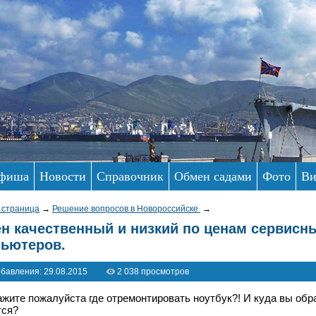
фиша
Новости
Справочник
Обмен садами
Фото
Ви
 страница
→
Решение вопросов в Новороссийске
→
н качественный и низкий по ценам сервисн
ьютеров.
бавления: 29.08.2015
2 038 просмотров
жите пожалуйста где отремонтировать ноутбук?! И куда вы обра
тся?