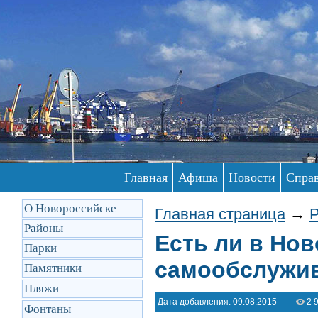
Главная
Афиша
Новости
Спра
О Новороссийске
Главная страница
→
Р
Районы
Есть ли в Но
Парки
самообслужи
Памятники
Пляжи
Дата добавления: 09.08.2015
2 
Фонтаны