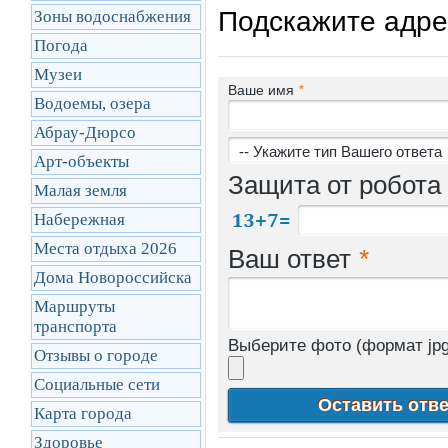
Подскажите адрес
Зоны водоснабжения
Погода
Музеи
Ваше имя
*
Водоемы, озера
Абрау-Дюрсо
Арт-объекты
Защита от робота
Малая земля
Набережная
Места отдыха 2026
Ваш ответ
*
Дома Новороссийска
Маршруты
транcпорта
Выберите фото (формат jpg
Отзывы о городе
Социальные сети
Карта города
Здоровье