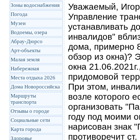
Уважаемый,
Игор
Зоны водоснабжения
Погода
Управление тран
Музеи
устанавливать д
Водоемы, озера
инвалидов" вблиз
Абрау-Дюрсо
дома, примерно 8
Арт-объекты
обзор из окна)? 
Малая земля
окна 21.06.2021г.
Набережная
придомовой терр
Места отдыха 2026
При этом, инвали
Дома Новороссийска
возле которого е
Маршруты
транcпорта
организовать "П
Отзывы о городе
году под моими о
Социальные сети
нарисован знак "
Карта города
противоречит ст
Здоровье