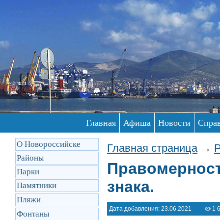
Главная
Афиша
Новости
Спра
О Новороссийске
Главная страница
→
Р
Районы
Правомерност
Парки
знака.
Памятники
Пляжи
Дата добавления: 23.06.2021
1 
Фонтаны