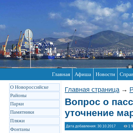
Главная
Афиша
Новости
Спра
О Новороссийске
Главная страница
→
Р
Районы
Вопрос о пас
Парки
уточнение ма
Памятники
Пляжи
Дата добавления: 30.10.2017
1 
Фонтаны