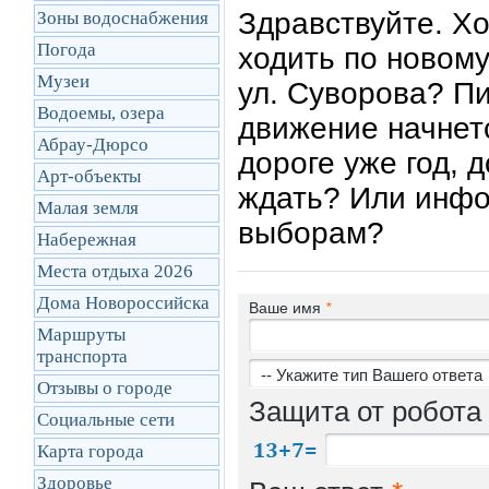
Здравствуйте. Хо
Зоны водоснабжения
Погода
ходить по новому
Музеи
ул. Суворова? Пи
Водоемы, озера
движение начнетс
Абрау-Дюрсо
дороге уже год, 
Арт-объекты
ждать? Или инфо
Малая земля
выборам?
Набережная
Места отдыха 2026
Дома Новороссийска
Ваше имя
*
Маршруты
транcпорта
Отзывы о городе
Защита от робота
Социальные сети
Карта города
Здоровье