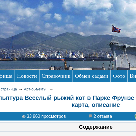
фиша
Новости
Справочник
Обмен садами
Фото
Ви
→
→
 страница
Арт-объекты
льптура Веселый рыжий кот в Парке Фрунзе
карта, описание
33 860 просмотров
2 отзыва
Содержание