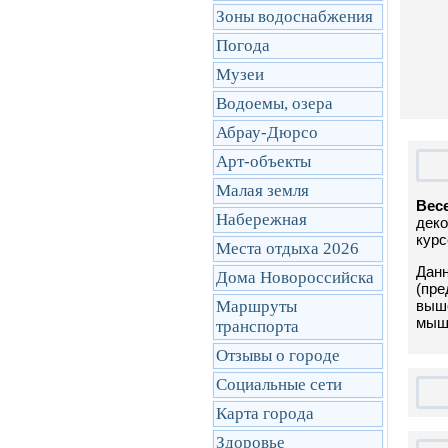
Зоны водоснабжения
Погода
Музеи
Водоемы, озера
Абрау-Дюрсо
Арт-объекты
Малая земля
Вес
Набережная
деко
курс
Места отдыха 2026
Данн
Дома Новороссийска
(пре
Маршруты
выше
мышк
транcпорта
Отзывы о городе
Социальные сети
Карта города
Здоровье