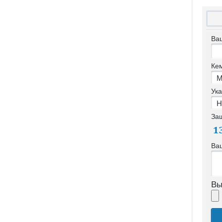
Ва
Ке
Ука
За
Ва
Вы