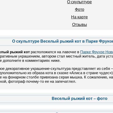
О скульптуре
Фото
На карте
Отзывы
О скульптуре Веселый рыжий кот в Парке Фрунз
елый рыжий кот
расположился на лавочке в
Парке Фрунзе Нов
ративным украшением, автором стал местный житель, дата уста
е дополните в комментариях ниже.
ое декоративное украшение-скульптура представляет из себя 
дположительно из образа кота в сказке «Алиса в стране чудес»)
 на фонарном столбе привязана серая мышка. К сожалению, на
ой, фотограф почему-то ее на запечатлел.
Веселый рыжий кот – фото