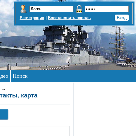
|
Регистрация
Восстановить пароль
део
Поиск
→
такты, карта