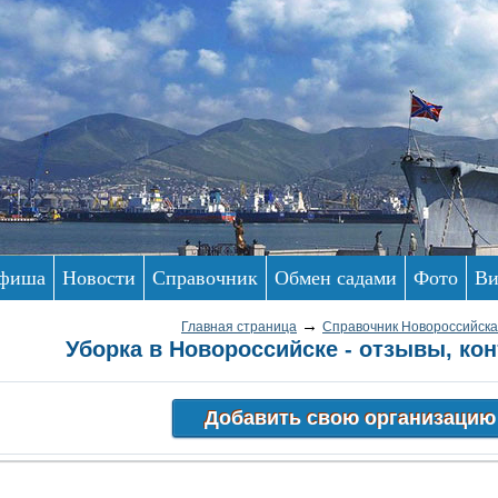
фиша
Новости
Справочник
Обмен садами
Фото
Ви
→
Главная страница
Справочник Новороссийска
Уборка в Новороссийске - отзывы, кон