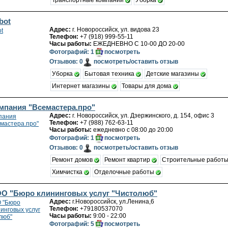
Транспортные компании
Уборка
bot
Адрес:
г. Новороссийск, ул. видова 23
Телефон:
+7 (918) 999-55-11
Часы работы:
ЕЖЕДНЕВНО С 10-00 ДО 20-00
Фотографий: 1
посмотреть
Отзывов: 0
посмотреть/оставить отзыв
Уборка
Бытовая техника
Детские магазины
Интернет магазины
Товары для дома
мпания "Всемастера.про"
Адрес:
г. Новороссийск, ул. Дзержинского, д. 154, офис 3
Телефон:
+7 (988) 762-63-11
Часы работы:
ежедневно с 08:00 до 20:00
Фотографий: 1
посмотреть
Отзывов: 0
посмотреть/оставить отзыв
Ремонт домов
Ремонт квартир
Строительные работ
Химчистка
Отделочные работы
О "Бюро клининговых услуг "Чистолюб"
Адрес:
г.Новороссийск, ул.Ленина,6
Телефон:
+79180537070
Часы работы:
9:00 - 22:00
Фотографий: 5
посмотреть