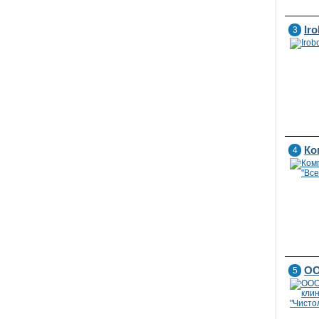
Iro
3
Ко
4
ОО
5