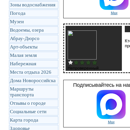
Зоны водоснабжения
Погода
Max
Музеи
Водоемы, озера
Абрау-Дюрсо
Кт
пр
Арт-объекты
Малая земля
Набережная
Непроверенный
Места отдыха 2026
Дома Новороссийска
Подписывайтесь на наш
Маршруты
транcпорта
Отзывы о городе
Социальные сети
Карта города
Max
Здоровье