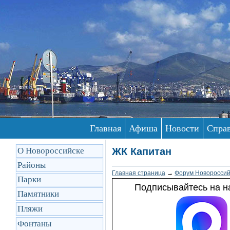
Главная
Афиша
Новости
Спра
О Новороссийске
ЖК Капитан
Районы
Главная страница
→
Форум Новороссий
Парки
Подписывайтесь на на
Памятники
Пляжи
Фонтаны