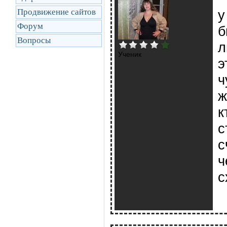
Продвижение сайтов
у
Форум
б
Вопросы
л
Ученик
э
ч
ж
к
с
с
ч
с