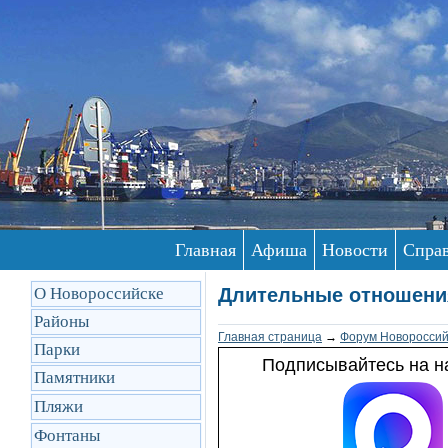
Главная
Афиша
Новости
Спра
О Новороссийске
Длительные отношения
Районы
Главная страница
→
Форум Новороссий
Парки
Подписывайтесь на на
Памятники
Пляжи
Фонтаны