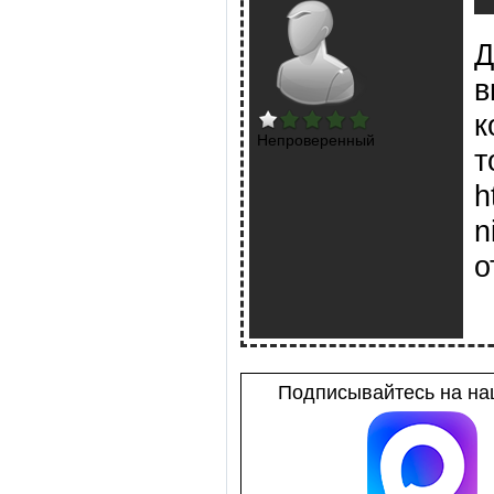
Д
в
к
Непроверенный
т
h
n
о
Подписывайтесь на наш