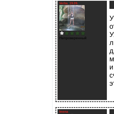
Verba_19.09.
У
о
У
Непроверенный
л
д
м
и
с
э
Imena