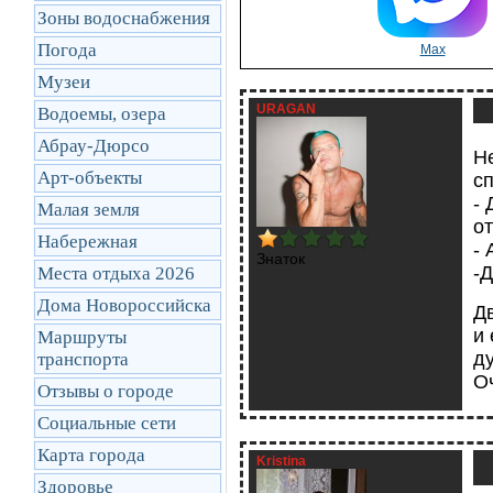
Зоны водоснабжения
Погода
Max
Музеи
URAGAN
Водоемы, озера
Абрау-Дюрсо
Н
Арт-объекты
сп
-
Малая земля
о
Набережная
- 
Знаток
-
Места отдыха 2026
Дома Новороссийска
Д
и
Маршруты
ду
транcпорта
О
Отзывы о городе
Социальные сети
Карта города
Kristina
Здоровье