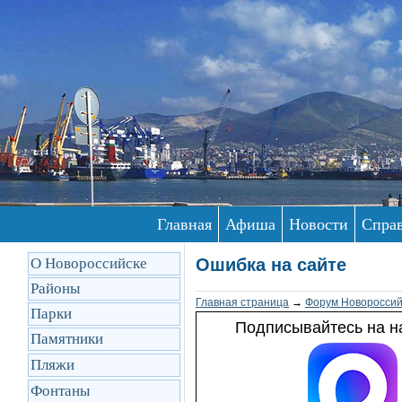
Главная
Афиша
Новости
Спра
О Новороссийске
Ошибка на сайте
Районы
Главная страница
→
Форум Новороссий
Парки
Подписывайтесь на на
Памятники
Пляжи
Фонтаны