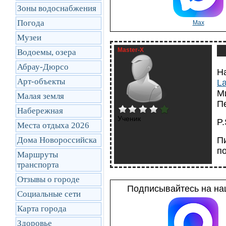
Зоны водоснабжения
Погода
Max
Музеи
Master-X
Водоемы, озера
Абрау-Дюрсо
Н
Арт-объекты
La
М
Малая земля
Пе
Набережная
Ученик
P.
Места отдыха 2026
Дома Новороссийска
П
по
Маршруты
транcпорта
Отзывы о городе
Подписывайтесь на наш
Социальные сети
Карта города
Здоровье