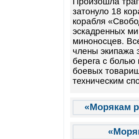
Произошла траг
затонуло 18 кор
корабля «Свобо
эскадренных ми
миноносцев. Все
члены экипажа 
берега с болью
боевых товарищ
техническим сп
«Морякам р
«Моря