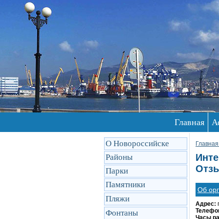
Главная
А
О Новороссийске
Главная
Инте
Районы
Отзы
Парки
Памятники
Об ор
Пляжи
Адрес:
Телефо
Фонтаны
Часы р