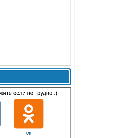
ите если не трудно :)
ОК