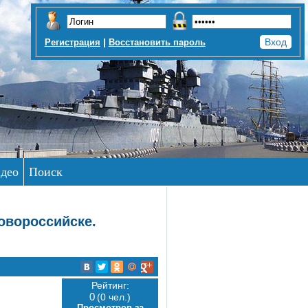
|
Регистрация
Восстановить пароль
део
Поиск
овороссийске.
Рейтинг:
0
(0 чел.)
Просмотров за