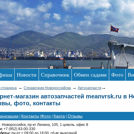
фиша
Новости
Справочник
Обмен садами
Фото
Ви
→
→
→
 страница
Справочник Новороссийска
Автозапчасти
рнет-магазин автозапчастей meanvrsk.ru в Н
вы, фото, контакты
ганизации
Контакты
Фото
Карта
Отзывы
|
|
|
|
г. Новороссийск, пр-кт Ленина, 105, 1 цоколь. офис 8
н:
+7 (952) 83-00-330
аботы:
пн-пт с 09:00 до 18:00, сб-вс выходной