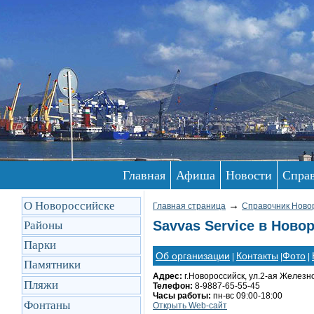
Главная
Афиша
Новости
Спра
О Новороссийске
→
Главная страница
Справочник Ново
Savvas Service в Ново
Районы
Парки
Об организации
Контакты
Фото
|
|
|
Памятники
Адрес:
г.Новороссийск, ул.2-ая Железн
Пляжи
Телефон:
8-9887-65-55-45
Часы работы:
пн-вс 09:00-18:00
Фонтаны
Открыть Web-сайт