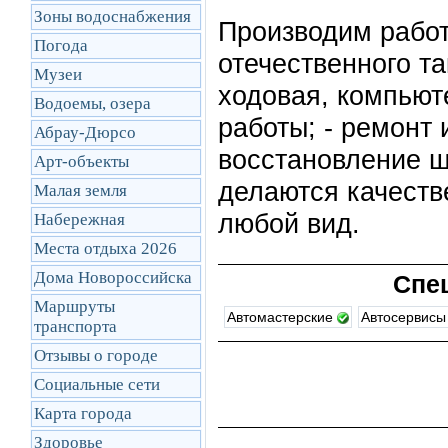
Зоны водоснабжения
Производим работ
Погода
отечественного та
Музеи
ходовая, компьют
Водоемы, озера
работы; - ремонт 
Абрау-Дюрсо
восстановление ш
Арт-объекты
делаются качестве
Малая земля
любой вид.
Набережная
Места отдыха 2026
Дома Новороссийска
Спе
Маршруты
Автомастерские
Автосервис
транcпорта
Отзывы о городе
Социальные сети
Карта города
Здоровье