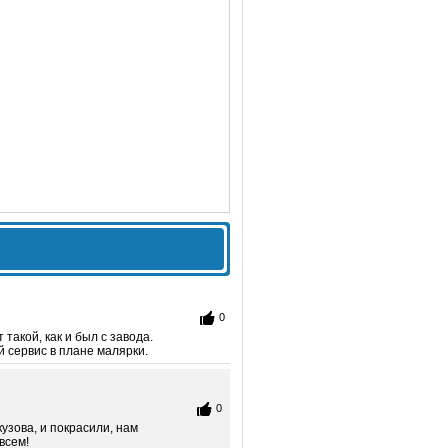
0
 такой, как и был с завода.
й сервис в плане малярки.
0
узова, и покрасили, нам
всем!