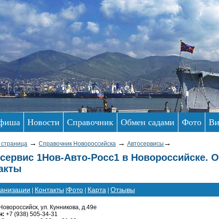
фиша
Новости
Справочник
Обмен садами
Фото
Ви
→
→
→
 страница
Справочник Новороссийска
Автосервисы
сервис 1Нов-Авто-Росс1 в Новороссийске. 
акты
ганизации
Контакты
Фото
Карта
Отзывы
|
|
|
|
Новороссийск, ул. Кунникова, д.49е
н:
+7 (938) 505-34-31