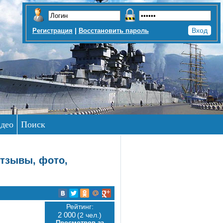
|
Регистрация
Восстановить пароль
део
Поиск
Отзывы, фото,
Рейтинг:
2 000
(2 чел.)
Просмотров за