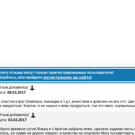
лять отзывы могут только зарегистрированные пользователи!
регистрацию на сайте
изуйтесь, или пройдите
!
тзыв добавил(а):
ата:
08.03.2017
пластик в круг (бампера, накладки и т.д.), качеством я доволен на все сто. Цвет
а аккуратная. Короче, я не нашел к чему придраться, так что имхо, нормальны
тзыв добавил(а):
ата:
03.02.2017
брого времени суток! Вчера я с братом забрала пежо, сделали заднюю часть к
лось, по сумме не дорого говорят, и качество не огорчило! Могу посоветовать 