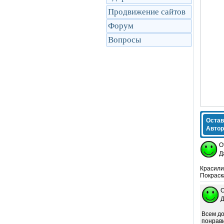
Продвижение сайтов
Форум
Вопросы
Остав
Автор
О
Д
Красили 
Покраск
О
Д
Всем до
понрави