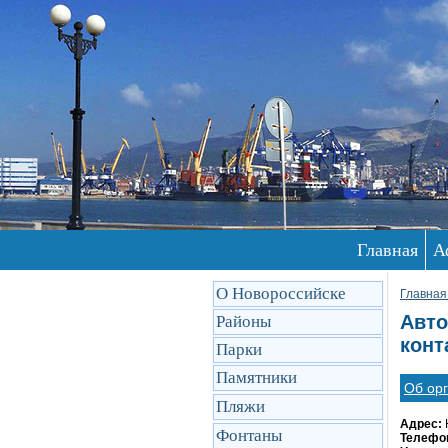
Главная
А
О Новороссийске
Главная
Авто
Районы
конт
Парки
Памятники
Об ор
Пляжи
Адрес:
Фонтаны
Телефо