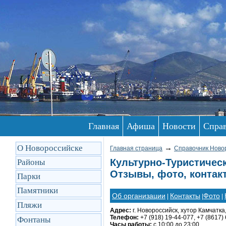
Главная
Афиша
Новости
Спра
О Новороссийске
→
Главная страница
Справочник Ново
Культурно-Туристическ
Районы
Отзывы, фото, контак
Парки
Памятники
Об организации
Контакты
Фото
|
|
|
Пляжи
Адрес:
г. Новороссийск, хутор Камчатка,
Телефон:
+7 (918) 19-44-077, +7 (8617)
Фонтаны
Часы работы:
с 10:00 до 23:00