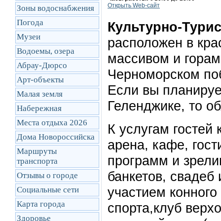
Открыть Web-сайт
Зоны водоснабжения
Погода
Культурно-Турис
Музеи
расположен в кр
Водоемы, озера
массивом и горам
Абрау-Дюрсо
Черноморском поб
Арт-объекты
Если вы планируе
Малая земля
Геленджике, то об
Набережная
Места отдыха 2026
К услугам гостей
Дома Новороссийска
арена, кафе, гост
Маршруты
программ и зрел
транcпорта
банкетов, свадеб
Отзывы о городе
участием конного
Социальные сети
Карта города
спорта,клуб верх
Здоровье