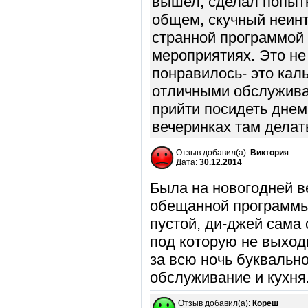
вышел, сделал попытк
общем, скучный неин
странной программой
мероприятиях. Это не
понравилось- это кал
отличными обслужива
прийти посидеть днем
вечеринках там делать
Отзыв добавил(а):
Виктория
Дата:
30.12.2014
Была на новогодней ве
обещанной программы
пустой, ди-джей сама
под которую не выход
за всю ночь буквальн
обслуживание и кухня
Отзыв добавил(а):
Кореш