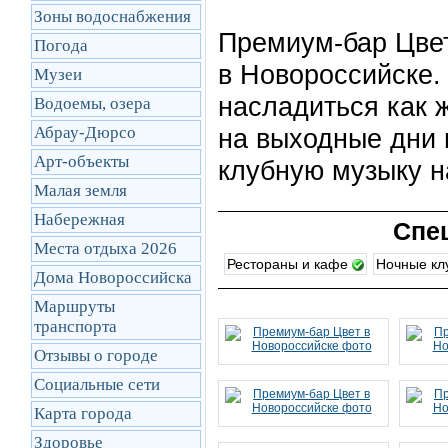
Зоны водоснабжения
Премиум-бар Цвет
Погода
в Новороссийске.
Музеи
насладиться как 
Водоемы, озера
Абрау-Дюрсо
на выходные дни 
Арт-объекты
клубную музыку н
Малая земля
Набережная
Спе
Места отдыха 2026
Рестораны и кафе
Ночные к
Дома Новороссийска
Маршруты
транcпорта
Отзывы о городе
Социальные сети
Карта города
Здоровье