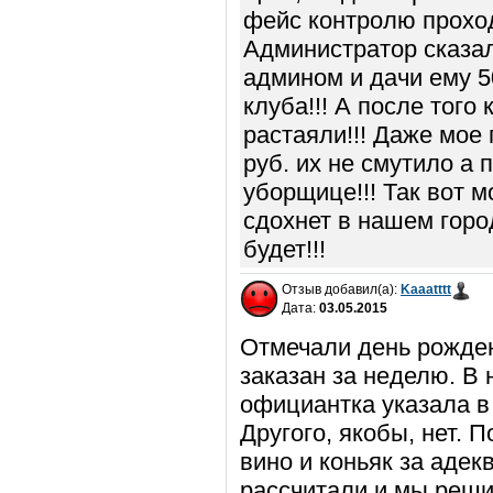
фейс контролю проход
Администратор сказал
админом и дачи ему 5
клуба!!! А после того
растаяли!!! Даже мое
руб. их не смутило а
уборщице!!! Так вот м
сдохнет в нашем горо
будет!!!
Отзыв добавил(а):
Kaaatttt
Дата:
03.05.2015
Отмечали день рожден
заказан за неделю. В 
официантка указала в 
Другого, якобы, нет. 
вино и коньяк за адек
рассчитали и мы решил