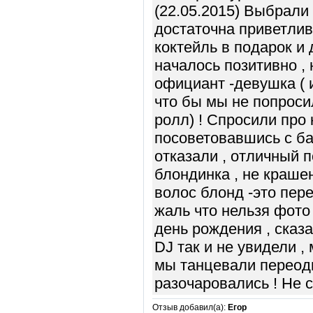
(22.05.2015) Выбрали
достаточна приветлив
коктейль в подарок и 
началось позитивно , н
официант -девушка ( и
что бы мы не попроси
ролл) ! Спросили про 
посоветовавшись с ба
отказали , отличный п
блондинка , не краше
волос блонд -это пер
жаль что нельзя фото 
день рождения , сказа
DJ так и не увидели ,
мы танцевали переоди
разочаровались ! Не со
Отзыв добавил(а):
Егор