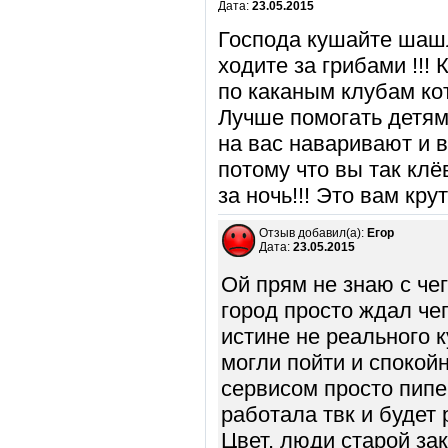
Дата:
23.05.2015
Господа кушайте шаш
ходите за грибами !!!
по каканым клубам ко
Лучше помогать детям
на вас наваривают и в
потому что вы так клё
за ночь!!! Это вам кру
Отзыв добавил(а):
Егор
Дата:
23.05.2015
Ой прям не знаю с че
город просто ждал чег
истине не реального 
могли пойти и спокой
сервисом просто пипе
работала твк и будет 
Цвет, люди старой за