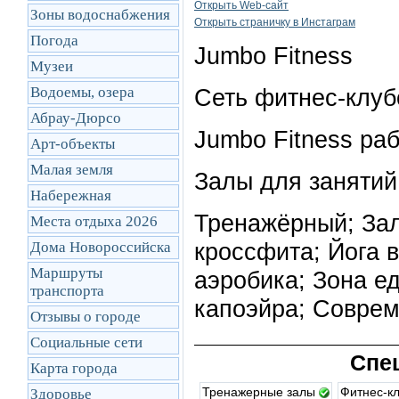
Открыть Web-сайт
Зоны водоснабжения
Открыть cтраничку в Инстаграм
Погода
Jumbo Fitness
Музеи
Водоемы, озера
Сеть фитнес-клуб
Абрау-Дюрсо
Jumbo Fitness раб
Арт-объекты
Малая земля
Залы для занятий
Набережная
Тренажёрный; Зал
Места отдыха 2026
кроссфита; Йога в
Дома Новороссийска
Маршруты
аэробика; Зона ед
транcпорта
капоэйра; Соврем
Отзывы о городе
Социальные сети
Спе
Карта города
Тренажерные залы
Фитнес-к
Здоровье