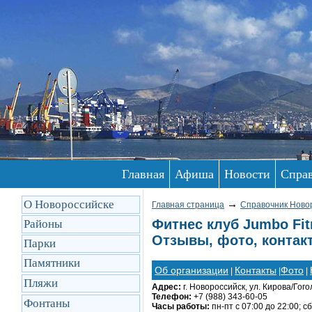
Главная
Афиша
Новости
Спра
О Новороссийске
→
Главная страница
Справочник Ново
Фитнес клуб Jumbo Fit
Районы
Отзывы, фото, контак
Парки
Памятники
Об организации
Контакты
Фото
|
|
|
Пляжи
Адрес:
г. Новороссийск, ул. Кирова/Гогол
Телефон:
+7 (988) 343-60-05
Фонтаны
Часы работы:
пн-пт с 07:00 до 22:00; сб