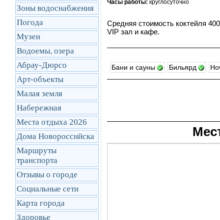
Часы работы:
круглосуточно
Зоны водоснабжения
Погода
Средняя стоимость коктейля 400
VIP зал и кафе.
Музеи
Водоемы, озера
Абрау-Дюрсо
Бани и сауны
Бильярд
Но
Арт-объекты
Малая земля
Набережная
Места отдыха 2026
Мес
Дома Новороссийска
Маршруты
транcпорта
Отзывы о городе
Социальные сети
Карта города
Здоровье