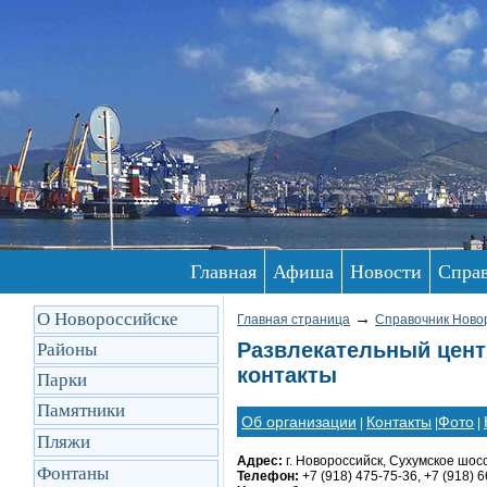
Главная
Афиша
Новости
Спра
О Новороссийске
→
Главная страница
Справочник Ново
Развлекательный цент
Районы
контакты
Парки
Памятники
Об организации
Контакты
Фото
|
|
|
Пляжи
Адрес:
г. Новороссийск, Сухумское шосс
Фонтаны
Телефон:
+7 (918) 475-75-36, +7 (918) 6