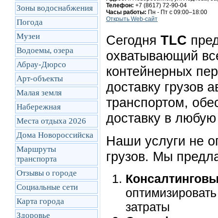
Телефон:
+7 (8617) 72-90-04
Зоны водоснабжения
Часы работы:
Пн - Пт с 09:00–18:00
Открыть Web-сайт
Погода
Музеи
Сегодня
TLC
пред
Водоемы, озера
охватывающий все
Абрау-Дюрсо
контейнерных пе
Арт-объекты
доставку грузов
Малая земля
транспортом, обе
Набережная
доставку в любую
Места отдыха 2026
Дома Новороссийска
Наши услуги не о
Маршруты
грузов. Мы предл
транcпорта
Отзывы о городе
Консалтинговы
Социальные сети
оптимизировать
Карта города
затраты
Здоровье