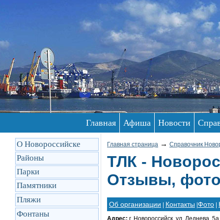
Главная
Афиша
Новости
Спра
О Новороссийске
→
Главная страница
Справочник Ново
ТЛК - Новоро
Районы
Парки
Отзывы, фото
Памятники
Пляжи
Об организации
Контакты
Фото
|
|
|
Фонтаны
Адрес:
г. Новороссийск, ул. Леднева, 5а