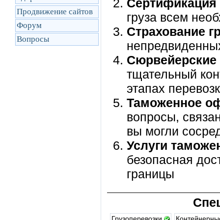
Сертификация
Продвижение сайтов
груза всем нео
Форум
Страхование г
Вопросы
непредвиденных
Сюрвейерские 
тщательный конт
этапах перевоз
Таможенное о
вопросы, связа
вы могли сосре
Услуги таможе
безопасная дос
границы
Спе
Грузоперевозки
Контейнерны