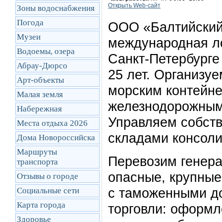
Открыть Web-сайт
Зоны водоснабжения
Погода
ООО «Балтийский
Музеи
международная ло
Водоемы, озера
Санкт-Петербурге
Абрау-Дюрсо
25 лет. Организу
Арт-объекты
морским контейн
Малая земля
железнодорожным
Набережная
Управляем собств
Места отдыха 2026
складами консоли
Дома Новороссийска
Маршруты
Перевозим генер
транcпорта
опасные, крупные
Отзывы о городе
с таможенными д
Социальные сети
Карта города
торговли: оформл
Здоровье