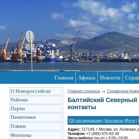
Главная
Афиша
Новости
Спра
О Новороссийске
→
Главная страница
Справочник Ново
Балтийский Северный 
Районы
контакты
Парки
Памятники
Об организации
Контакты
Фото
|
|
|
Пляжи
Адрес:
117149, г. Москва, ул. Азовская, д
Телефон:
+7 (495) 975-92-30
Фонтаны
Часы работы:
пн–пт с 9:00–18:00