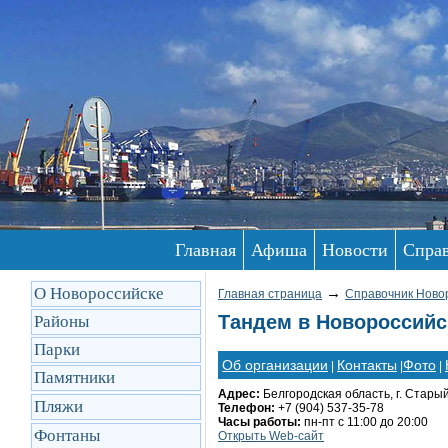
Главная
Афиша
Новости
Спра
О Новороссийске
→
Главная страница
Справочник Ново
Тандем в Новороссийс
Районы
Парки
Об организации
Контакты
Фото
|
|
|
Памятники
Адрес:
Белгородская область, г. Стары
Пляжи
Телефон:
+7 (904) 537-35-78
Часы работы:
пн-пт с 11:00 до 20:00
Фонтаны
Открыть Web-сайт