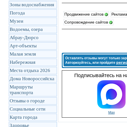
Зоны водоснабжения
Погода
Продвижение сайтов
Реклама
Музеи
Сопровождение сайтов
Водоемы, озера
Абрау-Дюрсо
Арт-объекты
Малая земля
Оставлять отзывы могут только за
Набережная
реги
Авторизуйтесь, или пройдите
Места отдыха 2026
Подписывайтесь на на
Дома Новороссийска
Маршруты
транcпорта
Отзывы о городе
Социальные сети
Max
Карта города
Здоровье