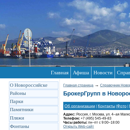
Главная
Афиша
Новости
Спра
О Новороссийске
→
Главная страница
Справочник Ново
БрокерГрупп в Новоро
Районы
Парки
Об организации
Контакты
Фото
|
|
|
Памятники
Адрес:
Россия, г. Москва, ул. 4–ая Магис
Пляжи
Телефон:
+7 (495) 545-49-83
Часы работы:
пн–пт с 9:00–18:00
Фонтаны
Открыть Web-сайт