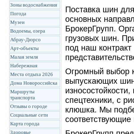
Зоны водоснабжения
Поставка шин для 
Погода
основных направл
Музеи
БрокерГрупп. Орг
Водоемы, озера
грузовых шин. Пр
Абрау-Дюрсо
под наш контракт
Арт-объекты
представительств
Малая земля
Набережная
Огромный выбор к
Места отдыха 2026
выпускающих шин
Дома Новороссийска
износостойкости,
Маршруты
транcпорта
спецтехники, с ри
Отзывы о городе
клюшка. Мы подб
Социальные сети
соответствующие
Карта города
БрокерГрупп пред
Здоровье