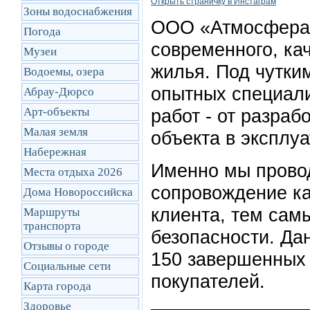
Открыть cтраничку в Инстаграм
Зоны водоснабжения
ООО «Атмосфер
Погода
современного, ка
Музеи
жилья. Под чутки
Водоемы, озера
опытных специали
Абрау-Дюрсо
Арт-объекты
работ - от разраб
Малая земля
объекта в эксплу
Набережная
Именно мы прово
Места отдыха 2026
сопровождение ка
Дома Новороссийска
клиента, тем сам
Маршруты
транcпорта
безопасности. Да
Отзывы о городе
150 завершенных 
Социальные сети
покупателей.
Карта города
Здоровье