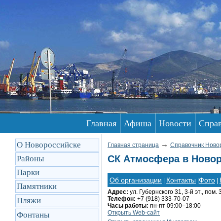
Главная
Афиша
Новости
Спра
О Новороссийске
→
Главная страница
Справочник Ново
СК Атмосфера в Новор
Районы
Парки
Об организации
Контакты
Фото
|
|
|
Памятники
Адрес:
ул. Губернского 31, 3-й эт., пом. 
Телефон:
+7 (918) 333-70-07
Пляжи
Часы работы:
пн-пт 09:00–18:00
Открыть Web-сайт
Фонтаны